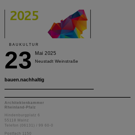
BAUKULTUR
23
Mai 2025
Neustadt Weinstraße
bauen.nachhaltig
Architektenkammer
Rheinland-Pfalz
Hindenburgplatz 6
55118 Mainz
Telefon (06131) / 99 60-0
Postfach 1150