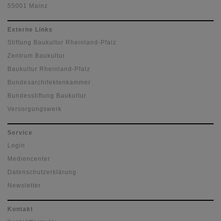
55001 Mainz
Externe Links
Stiftung Baukultur Rheinland-Pfalz
Zentrum Baukultur
Baukultur Rheinland-Pfalz
Bundesarchitektenkammer
Bundesstiftung Baukultur
Versorgungswerk
Service
Login
Mediencenter
Datenschutzerklärung
Newsletter
Kontakt