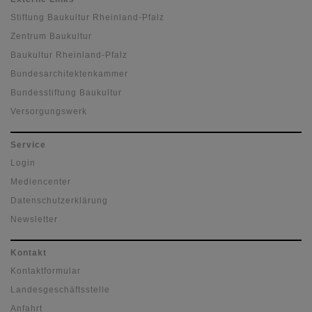
Stiftung Baukultur Rheinland-Pfalz
Zentrum Baukultur
Baukultur Rheinland-Pfalz
Bundesarchitektenkammer
Bundesstiftung Baukultur
Versorgungswerk
Service
Login
Mediencenter
Datenschutzerklärung
Newsletter
Kontakt
Kontaktformular
Landesgeschäftsstelle
Anfahrt