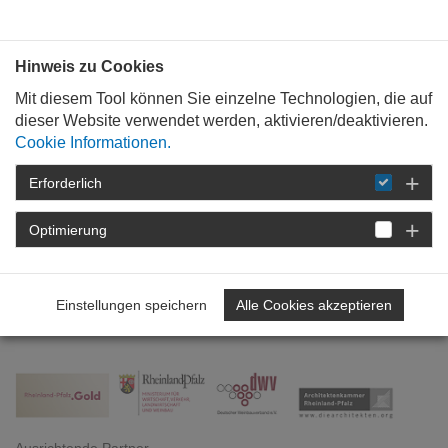
Bauen mit
Plan
:
die
architekten
.org
Hinweis zu Cookies
Mit diesem Tool können Sie einzelne Technologien, die auf
dieser Website verwendet werden, aktivieren/deaktivieren.
Cookie Informationen.
Erforderlich
STARTSEITE
NEWSROOM
DETAIL
Optimierung
27. April 2022
Architekturpreis Wein 2023
Einstellungen speichern
Alle Cookies akzeptieren
auf der Festung