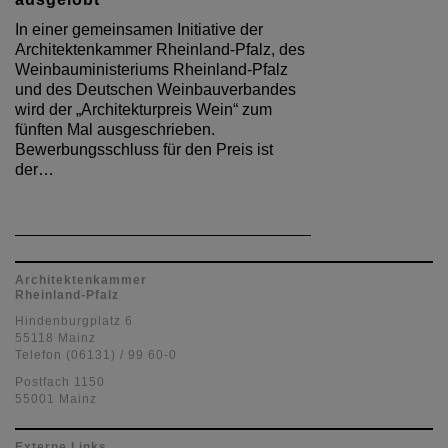
In einer gemeinsamen Initiative der
Architektenkammer Rheinland-Pfalz, des
Weinbauministeriums Rheinland-Pfalz
und des Deutschen Weinbauverbandes
wird der „Architekturpreis Wein“ zum
fünften Mal ausgeschrieben.
Bewerbungsschluss für den Preis ist
der…
Architektenkammer
Rheinland-Pfalz
Hindenburgplatz 6
55118 Mainz
Telefon (06131) / 99 60-0
Postfach 1150
55001 Mainz
Externe Links