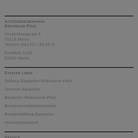
Architektenkammer
Rheinland-Pfalz
Hindenburgplatz 6
55118 Mainz
Telefon (06131) / 99 60-0
Postfach 1150
55001 Mainz
Externe Links
Stiftung Baukultur Rheinland-Pfalz
Zentrum Baukultur
Baukultur Rheinland-Pfalz
Bundesarchitektenkammer
Bundesstiftung Baukultur
Versorgungswerk
Service