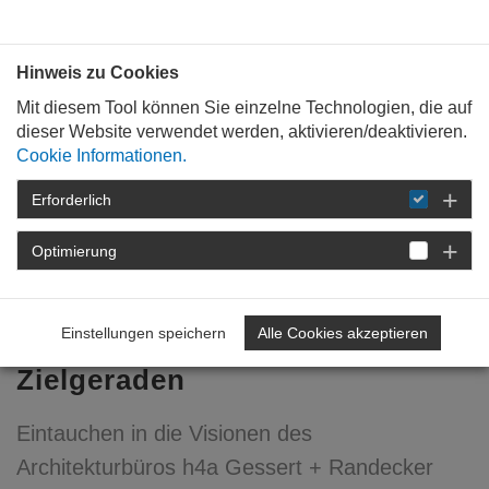
Bauen mit
Plan
:
die
architekten
.org
Hinweis zu Cookies
Mit diesem Tool können Sie einzelne Technologien, die auf
dieser Website verwendet werden, aktivieren/deaktivieren.
Cookie Informationen.
Erforderlich
STARTSEITE
NEWSROOM
DETAIL
Optimierung
13. September 2024
Treffpunkt Gutenberg: Ein
Einstellungen speichern
Alle Cookies akzeptieren
Weltmuseum auf der
Zielgeraden
Eintauchen in die Visionen des
Architekturbüros h4a Gessert + Randecker