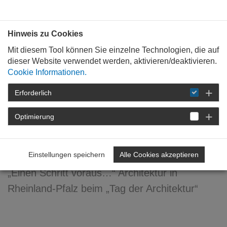
Bauen mit
Plan
:
die
architekten
.org
Hinweis zu Cookies
Mit diesem Tool können Sie einzelne Technologien, die auf
dieser Website verwendet werden, aktivieren/deaktivieren.
Cookie Informationen.
Erforderlich
STARTSEITE
NEWSROOM
DETAIL
Optimierung
28. April 2022
„Architektur baut Zukunft“
Einstellungen speichern
Alle Cookies akzeptieren
„Einen Schritt voraus…“ Architektur in
Rheinland-Pfalz beim „Tag der Architektur“