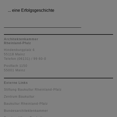
... eine Erfolgsgeschichte
Architektenkammer
Rheinland-Pfalz
Hindenburgplatz 6
55118 Mainz
Telefon (06131) / 99 60-0
Postfach 1150
55001 Mainz
Externe Links
Stiftung Baukultur Rheinland-Pfalz
Zentrum Baukultur
Baukultur Rheinland-Pfalz
Bundesarchitektenkammer