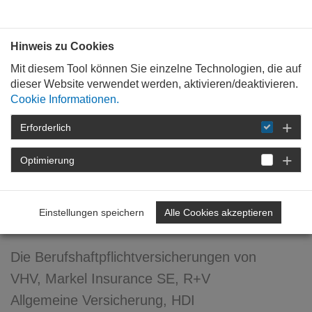
Bauen mit
Plan
:
die
architekten
.org
Hinweis zu Cookies
Mit diesem Tool können Sie einzelne Technologien, die auf
dieser Website verwendet werden, aktivieren/deaktivieren.
Cookie Informationen.
Erforderlich
STARTSEITE
NEWSROOM
DETAIL
Optimierung
02. August 2021
Ehrenamtliche Hilfe
Einstellungen speichern
Alle Cookies akzeptieren
versichern
Die Berufshaftpflichtversicherungen von
VHV, Markel Insurance SE, R+V
Allgemeine Versicherung, HDI