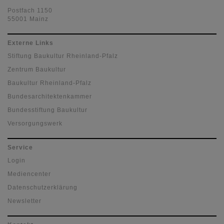
Postfach 1150
55001 Mainz
Externe Links
Stiftung Baukultur Rheinland-Pfalz
Zentrum Baukultur
Baukultur Rheinland-Pfalz
Bundesarchitektenkammer
Bundesstiftung Baukultur
Versorgungswerk
Service
Login
Mediencenter
Datenschutzerklärung
Newsletter