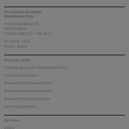
Architektenkammer
Rheinland-Pfalz
Hindenburgplatz 6
55118 Mainz
Telefon (06131) / 99 60-0
Postfach 1150
55001 Mainz
Externe Links
Stiftung Baukultur Rheinland-Pfalz
Zentrum Baukultur
Baukultur Rheinland-Pfalz
Bundesarchitektenkammer
Bundesstiftung Baukultur
Versorgungswerk
Service
Login