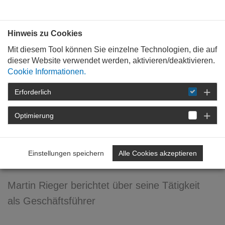
Bauen mit
Plan
:
die
architekten
.org
Hinweis zu Cookies
Mit diesem Tool können Sie einzelne Technologien, die auf
dieser Website verwendet werden, aktivieren/deaktivieren.
Cookie Informationen.
Erforderlich
STARTSEITE
NEWSROOM
DETAIL
Optimierung
05. Februar 2015
Geschäftsführer in einem
Einstellungen speichern
Alle Cookies akzeptieren
Architekturbüro
Martin Rieger berichtet über seine Tätigkeit
als Geschäftsführer