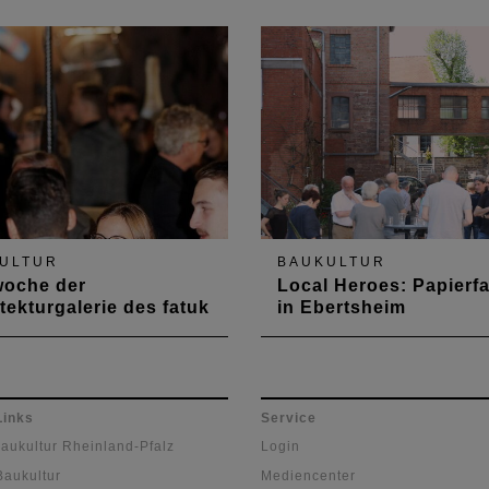
ULTUR
BAUKULTUR
woche der
Local Heroes: Papierfa
tekturgalerie des fatuk
in Ebertsheim
chitekturgalerie
Die
slautern feierte 10-jähriges
Kammergruppenveranstalt
um.
von Peter Spitzley und Pau
Mocanu stellte am 20. April
Links
Service
gemeinschaftliche Wohnpro
Baukultur Rheinland-Pfalz
Login
"Alte Papierfabrik" anhand
Baukultur
Mediencenter
Führungen, Vorträgen und