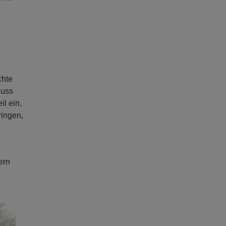
chte
luss
l ein,
ringen,
ern
ext