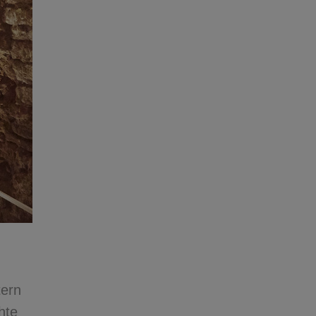
tern
hte