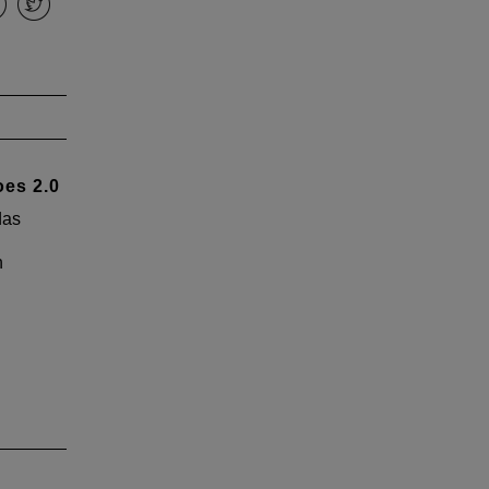
oes 2.0
das
n