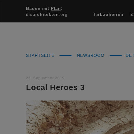
Bauen mit
Plan
:
die
architekten
.org
für
bauherren
fü
STARTSEITE
NEWSROOM
DET
26. September 2019
Local Heroes 3