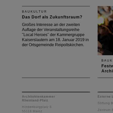
Palais in Landstuhl prägt das
Ortsbild seit fast 200 Jahren,
BAUKULTUR
blickt auf eine wechselvolle
Das Dorf als Zukunftsraum?
Geschichte zurück und teilt das
Schicksal vieler alter Gebäude im
Großes Interesse an der zweiten
ländlichen Raum: Es steht leer.
Auflage der Veranstaltungsreihe
Eine…
"Local Heroes" der Kammergruppe
Kaiserslautern am 18. Januar 2019 in
der Ortsgemeinde Reipoltskirchen.
BAUK
Fest
Archi
Die Ar
Kaiser
Jubilä
Architektenkammer
Externe 
Rheinland-Pfalz
Stiftung 
Hindenburgplatz 6
Zentrum 
55118 Mainz