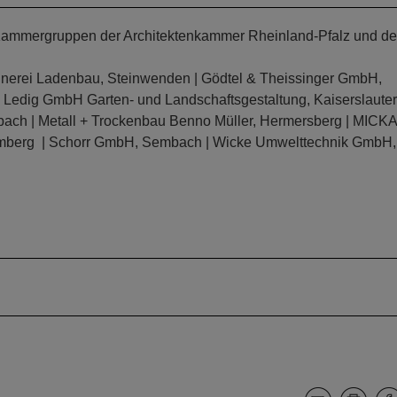
der Kammergruppen der Architektenkammer Rheinland-Pfalz und d
einerei Ladenbau, Steinwenden | Gödtel & Theissinger GmbH,
Ledig GmbH Garten- und Landschaftsgestaltung, Kaiserslauter
ch | Metall + Trockenbau Benno Müller, Hermersberg | MICK
mberg | Schorr GmbH, Sembach | Wicke Umwelttechnik GmbH,