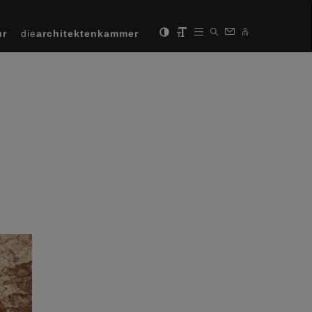
ur
die
architektenkammer