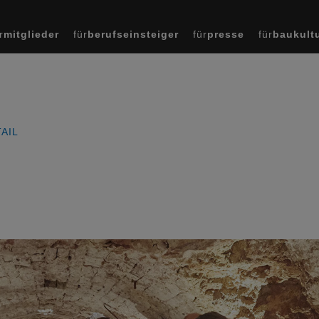
r
mitglieder
für
berufseinsteiger
für
presse
für
baukult
AIL