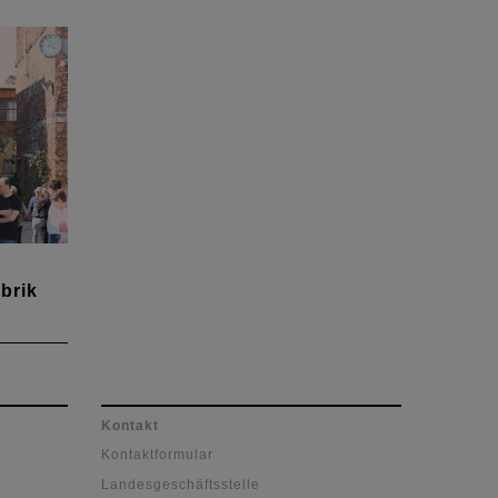
brik
ung
l
 das
Kontakt
jekt
Kontaktformular
 von
Landesgeschäftsstelle