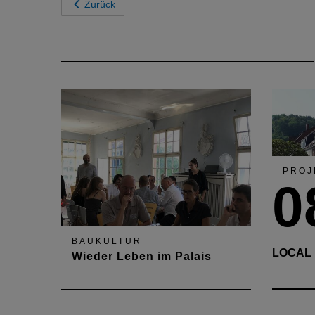
Zurück
PROJ
0
BAUKULTUR
LOCAL 
Wieder Leben im Palais
"Local Heroes" können auch
Bauwerke sein. Das Sickingen