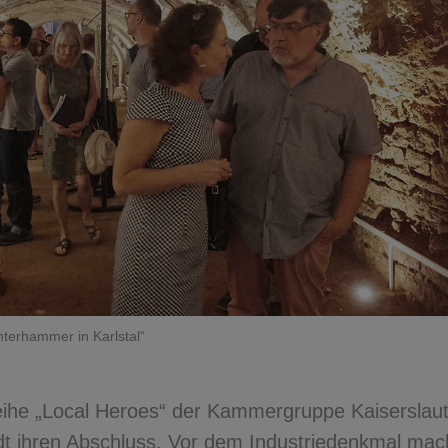
terhammer in Karlstal“
eihe „Local Heroes“ der Kammergruppe Kaiserslau
adt ihren Abschluss. Vor dem Industriedenkmal mac