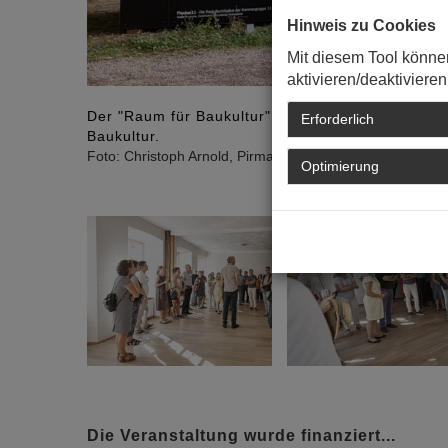
Hinweis zu Cookies
Mit diesem Tool könne
aktivieren/deaktivieren
Der "Raum für Baukultur" zeigt "Der Unterhammer
Erforderlich
Baukultur.
Foto: Christoph Arnold, Pirmasens
Optimierung
Die Veranstaltung wurde finanziert...