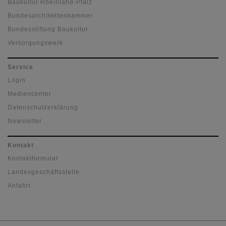
Baukultur Rheinland-Pfalz
Bundesarchitektenkammer
Bundesstiftung Baukultur
Versorgungswerk
Service
Login
Mediencenter
Datenschutzerklärung
Newsletter
Kontakt
Kontaktformular
Landesgeschäftsstelle
Anfahrt