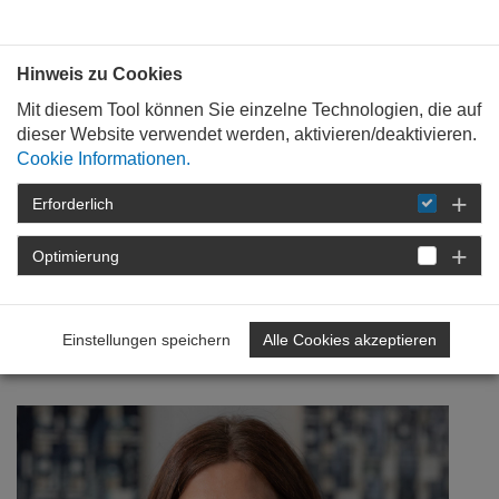
Bauen mit
Plan
:
die
architekten
.org
Hinweis zu Cookies
Mit diesem Tool können Sie einzelne Technologien, die auf
dieser Website verwendet werden, aktivieren/deaktivieren.
Cookie Informationen.
Erforderlich
STARTSEITE
NEWSROOM
DETAIL
Optimierung
19. November 2018
„Welterbe“ - ein Titel, der
Einstellungen speichern
Alle Cookies akzeptieren
verpflichtet