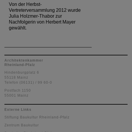
Von der Herbst-
Vertreterversammlung 2012 wurde
Julia Holzmer-Thabor zur
Nachfolgerin von Herbert Mayer
gewählt.
Architektenkammer
Rheinland-Pfalz
Hindenburgplatz 6
55118 Mainz
Telefon (06131) / 99 60-0
Postfach 1150
55001 Mainz
Externe Links
Stiftung Baukultur Rheinland-Pfalz
Zentrum Baukultur