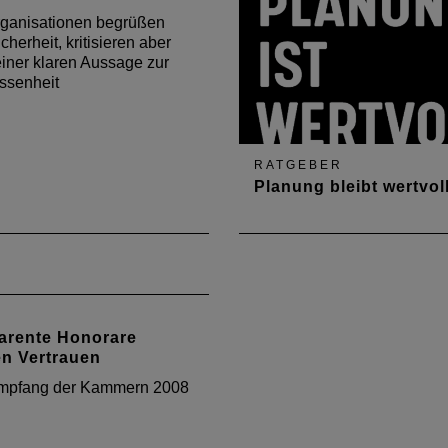
rganisationen begrüßen
cherheit, kritisieren aber
iner klaren Aussage zur
senheit
RATGEBER
Planung bleibt wertvoll
Und die HOAI eine gute
Orientierung für Leistunge
deren Preis. Der Europäis
Gerichtshof entschied im Ju
2019, dass die Verbindlichk
arente Honorare
der Mindest- und Höchstsät
en Vertrauen
der Honorarordnung für
Architekten und Ingenieure
mpfang der Kammern 2008
(HOAI) gegen EU-Recht…