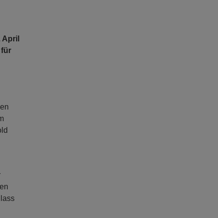
 April
für
sen
em
old
r
nen
lass