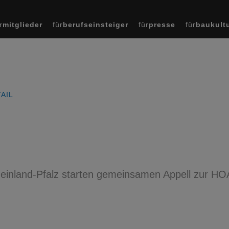
r
mitglieder
für
berufseinsteiger
für
presse
für
baukult
AIL
einland-Pfalz starten gemeinsamen Appell zur HO