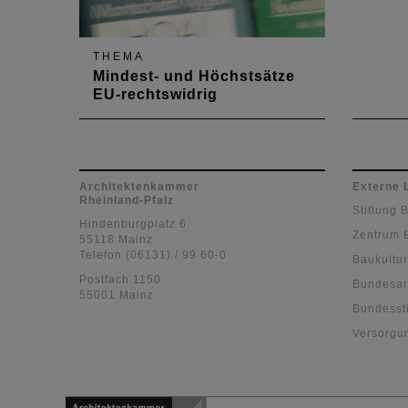
THEMA
Mindest- und Höchstsätze
EU-rechtswidrig
HOAI vor dem EUGH:
Schlussanträge im HOAI-
Vertragsverletzungsverfahren
liegen vor. Der Generalanwalt
Architektenkammer
Externe 
Rheinland-Pfalz
hält die Mindest- und die
Stiftung 
Höchstsätze für EU-rechtswidrig.
Hindenburgplatz 6
Zentrum 
55118 Mainz
Telefon (06131) / 99 60-0
Baukultur
Postfach 1150
Bundesar
55001 Mainz
Bundessti
Versorgu