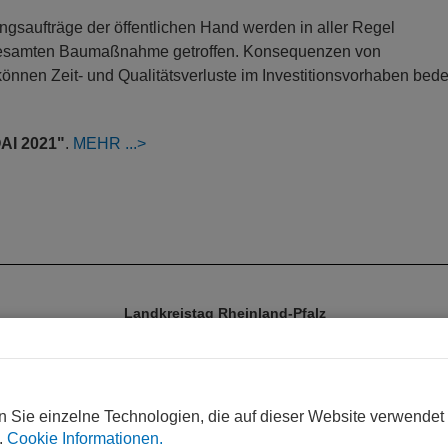
ngsaufträge der öffentlichen Hand werden in aller Regel
 gesamten Baumaßnahme getroffen. Konsequenzen von
nen Zeit- und Qualitätsverluste im Investitionsvorhaben bede
OAI 2021"
.
MEHR
Landkreistag Rheinland-Pfalz
Jürgen Hesch
Deutschhausplatz 1, 55116 Mainz
Telefon 06131/28 66 5-0
Telefax 06131/22 66 5-28
n Sie einzelne Technologien, die auf dieser Website verwendet
E-Mail:
post@landkreistag.rlp.de
.
Cookie Informationen.