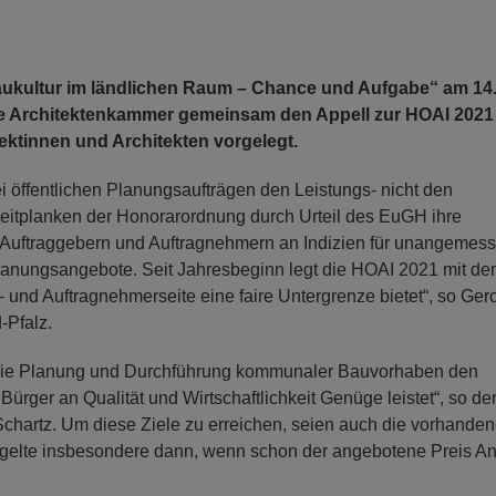
Baukultur im ländlichen Raum – Chance und Aufgabe“ am 14.
ie Architektenkammer gemeinsam den Appell zur HOAI 2021 
ktinnen und Architekten vorgelegt.
 öffentlichen Planungsaufträgen den Leistungs- nicht den
e Leitplanken der Honorarordnung durch Urteil des EuGH ihre
es Auftraggebern und Auftragnehmern an Indizien für unangemes
 Planungsangebote. Seit Jahresbeginn legt die HOAI 2021 mit d
 und Auftragnehmerseite eine faire Untergrenze bietet“, so Ger
-Pfalz.
ss die Planung und Durchführung kommunaler Bauvorhaben den
rger an Qualität und Wirtschaftlichkeit Genüge leistet“, so de
Schartz. Um diese Ziele zu erreichen, seien auch die vorhande
 gelte insbesondere dann, wenn schon der angebotene Preis An