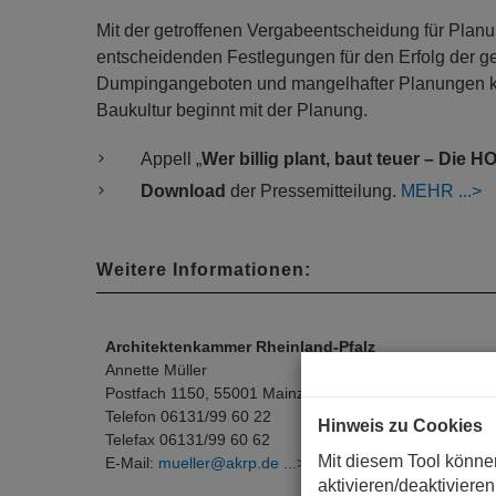
Mit der getroffenen Vergabeentscheidung für Planu
entscheidenden Festlegungen für den Erfolg der
Dumpingangeboten und mangelhafter Planungen kön
Baukultur beginnt mit der Planung.
Appell „
Wer billig plant, baut teuer – Die H
Download
der Pressemitteilung.
MEHR
Weitere Informationen:
Architektenkammer Rheinland-Pfalz
Annette Müller
Postfach 1150, 55001 Mainz
Telefon 06131/99 60 22
Hinweis zu Cookies
Telefax 06131/99 60 62
Mit diesem Tool könne
E-Mail:
mueller@akrp.de
aktivieren/deaktivieren