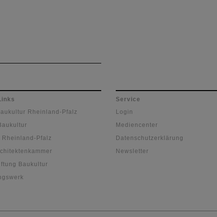
Links
Service
Baukultur Rheinland-Pfalz
Login
Baukultur
Mediencenter
 Rheinland-Pfalz
Datenschutzerklärung
chitektenkammer
Newsletter
ftung Baukultur
ngswerk