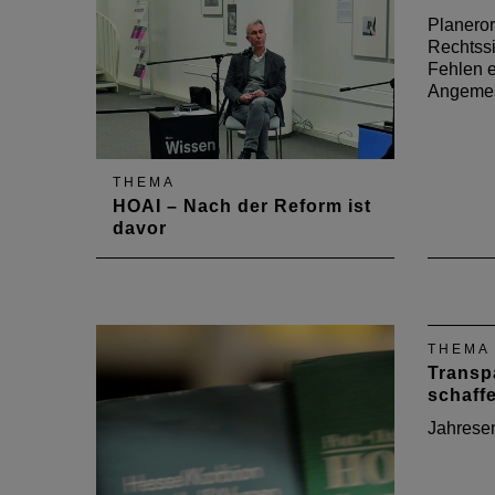
Planero
Rechtssi
Fehlen e
Angemes
THEMA
HOAI – Nach der Reform ist
davor
Im Podcast beleuchten
Rechtsanwalt Valentin Fett,
Kammerpräsident Gerold Reker,
Architekt Joachim Rind und
THEMA
Christoph Jost, Leiter der
Transp
Zentralen Vergabestelle des LBB,
schaff
die novellierte HOAI.
Jahrese