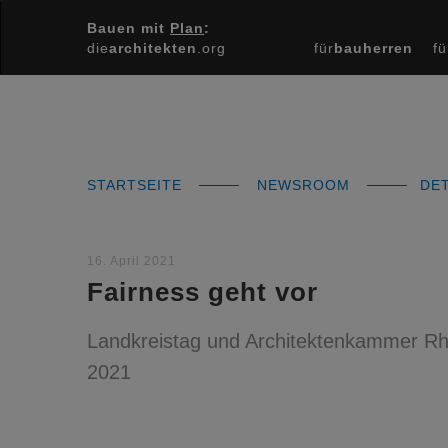
Bauen mit
Plan
:
die
architekten
.org
für
bauherren
fü
STARTSEITE
NEWSROOM
DET
16. April 2021
Fairness geht vor
Landkreistag und Architektenkammer Rh
2021