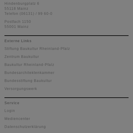
Hindenburgplatz 6
55118 Mainz
Telefon (06131) / 99 60-0
Postfach 1150
55001 Mainz
Externe Links
Stiftung Baukultur Rheinland-Pfalz
Zentrum Baukultur
Baukultur Rheinland-Pfalz
Bundesarchitektenkammer
Bundesstiftung Baukultur
Versorgungswerk
Service
Login
Mediencenter
Datenschutzerklärung