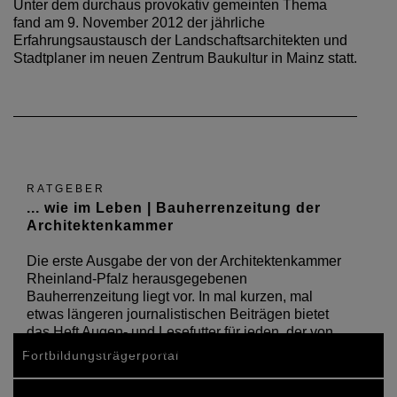
Unter dem durchaus provokativ gemeinten Thema
fand am 9. November 2012 der jährliche
Erfahrungsaustausch der Landschaftsarchitekten und
Stadtplaner im neuen Zentrum Baukultur in Mainz statt.
RATGEBER
... wie im Leben | Bauherrenzeitung der
Architektenkammer
Die erste Ausgabe der von der Architektenkammer
Rheinland-Pfalz herausgegebenen
Bauherrenzeitung liegt vor. In mal kurzen, mal
etwas längeren journalistischen Beiträgen bietet
das Heft Augen- und Lesefutter für jeden, der von
der Realität des Bauens…
Fortbildungsträgerportal