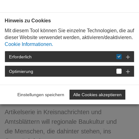
Bauen mit
Plan
:
die
architekten
.org
Hinweis zu Cookies
Mit diesem Tool können Sie einzelne Technologien, die auf
dieser Website verwendet werden, aktivieren/deaktivieren.
Cookie Informationen.
Erforderlich
STARTSEITE
VERANSTALTUNGEN
DETAIL
Optimierung
22. Januar 2015
Wir sind Heimat
Einstellungen speichern
Alle Cookies akzeptieren
Artikelserie in Kreisnachrichten und
Amtsblättern will regionale Baukultur und
die Menschen, die dahinter stehen, ins