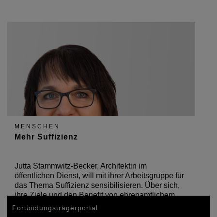
MENSCHEN
Mehr Suffizienz
Jutta Stammwitz-Becker, Architektin im
öffentlichen Dienst, will mit ihrer Arbeitsgruppe für
das Thema Suffizienz sensibilisieren. Über sich,
ihre Ziele und den Benefit von ehrenamtlichem
Engagement erzählt sie im Gespräch.
Fortbildungsträgerportal