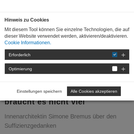
Bauen mit
Plan
:
die
architekten
.org
Hinweis zu Cookies
Mit diesem Tool können Sie einzelne Technologien, die auf
dieser Website verwendet werden, aktivieren/deaktivieren.
Cookie Informationen.
Erforderlich
STARTSEITE
VERANSTALTUNGEN
DETAIL
Optimierung
18. April 2023
Um GROSS zu DENKEN
Einstellungen speichern
Alle Cookies akzeptieren
braucht es nicht viel
Innenarchitektin Simone Bremus über den
Suffizienzgedanken