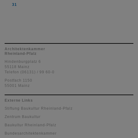
31
Architektenkammer
Rheinland-Pfalz
Hindenburgplatz 6
55118 Mainz
Telefon (06131) / 99 60-0
Postfach 1150
55001 Mainz
Externe Links
Stiftung Baukultur Rheinland-Pfalz
Zentrum Baukultur
Baukultur Rheinland-Pfalz
Bundesarchitektenkammer