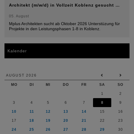
Architekt (m/w/d) in Vollzeit Koblenz gesucht …
05. August
Mplus Architekten sucht ab Oktober 2026 Unterstüzung für
Projekte in den Leistungsphasen 1-8 in Koblenz.
Kalender
AUGUST 2026
MO
DI
MI
DO
FR
SA
SO
1
2
3
4
5
6
7
8
9
10
11
12
13
14
15
16
17
18
19
20
21
22
23
24
25
26
27
28
29
30