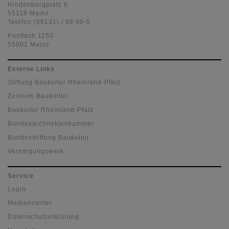
Hindenburgplatz 6
55118 Mainz
Telefon (06131) / 99 60-0
Postfach 1150
55001 Mainz
Externe Links
Stiftung Baukultur Rheinland-Pfalz
Zentrum Baukultur
Baukultur Rheinland-Pfalz
Bundesarchitektenkammer
Bundesstiftung Baukultur
Versorgungswerk
Service
Login
Mediencenter
Datenschutzerklärung