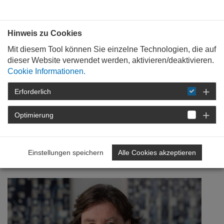
Bauen mit
Plan
:
die
architekten
.org
Hinweis zu Cookies
Mit diesem Tool können Sie einzelne Technologien, die auf
dieser Website verwendet werden, aktivieren/deaktivieren.
Cookie Informationen.
Erforderlich
STARTSEITE
VERANSTALTUNGEN
DETAIL
Optimierung
25. August 2020
Neue Wohnformen!?
Einstellungen speichern
Alle Cookies akzeptieren