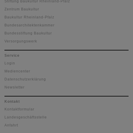
Stiftung Baukultur Rheinland-Pfalz
Zentrum Baukultur
Baukultur Rheinland-Pfalz
Bundesarchitektenkammer
Bundesstiftung Baukultur
Versorgungswerk
Service
Login
Mediencenter
Datenschutzerklärung
Newsletter
Kontakt
Kontaktformular
Landesgeschäftsstelle
Anfahrt