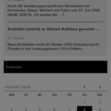
Durch die Verwaltungsvorschrift des Ministeriums für
Kommunen, Bauen, Wohnen und Kultur vom 24. Juni 2026
(MinBl. 2026 Nr. 13) wurden die
...
Architekt (m/w/d) in Vollzeit Koblenz gesucht …
05. August
Mplus Architekten sucht ab Oktober 2026 Unterstüzung für
Projekte in den Leistungsphasen 1-8 in Koblenz.
Kalender
AUGUST 2026
MO
DI
MI
DO
FR
SA
SO
1
2
3
4
5
6
7
8
9