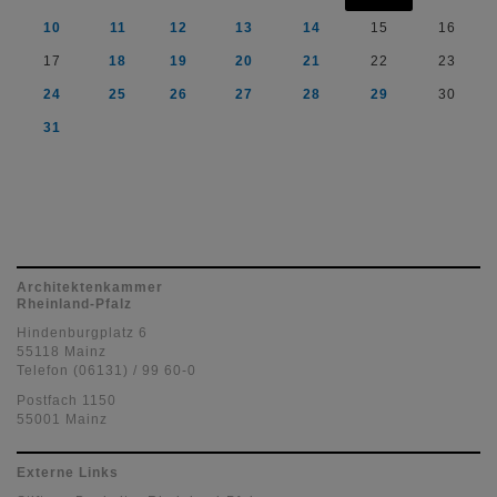
10
11
12
13
14
15
16
17
18
19
20
21
22
23
24
25
26
27
28
29
30
31
Architektenkammer
Rheinland-Pfalz
Hindenburgplatz 6
55118 Mainz
Telefon (06131) / 99 60-0
Postfach 1150
55001 Mainz
Externe Links