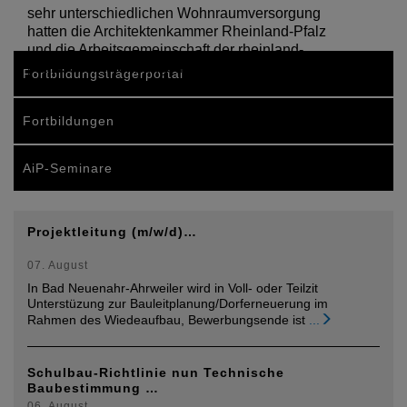
sehr unterschiedlichen Wohnraumversorgung
hatten die Architektenkammer Rheinland-Pfalz
und die Arbeitsgemeinschaft der rheinland-
pfälzischen Wohnungsunternehmen den…
Fortbildungsträgerportal
Fortbildungen
AiP-Seminare
Projektleitung (m/w/d)…
07. August
In Bad Neuenahr-Ahrweiler wird in Voll- oder Teilzit
Unterstüzung zur Bauleitplanung/Dorferneuerung im
Rahmen des Wiedeaufbau, Bewerbungsende ist
...
Schulbau-Richtlinie nun Technische
Baubestimmung …
06. August