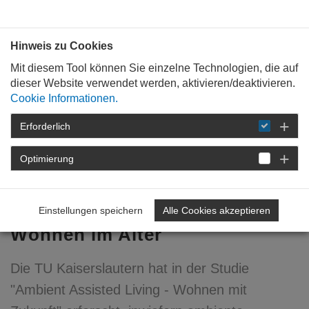
Bauen mit
Plan
:
die
architekten
.org
Hinweis zu Cookies
Mit diesem Tool können Sie einzelne Technologien, die auf
dieser Website verwendet werden, aktivieren/deaktivieren.
Cookie Informationen.
Erforderlich
STARTSEITE
VERANSTALTUNGEN
DETAIL
Optimierung
12. Januar 2017
Intelligente Technik für das
Einstellungen speichern
Alle Cookies akzeptieren
Wohnen im Alter
Die TU Kaiserslautern hat in der Studie
"Ambient Assisted Living - Wohnen mit