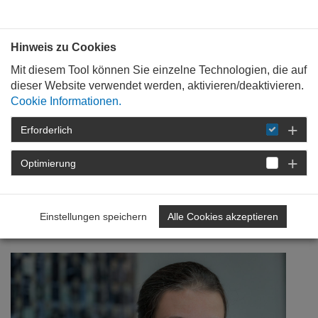
Bauen mit
Plan
:
die
architekten
.org
Hinweis zu Cookies
Mit diesem Tool können Sie einzelne Technologien, die auf
dieser Website verwendet werden, aktivieren/deaktivieren.
Cookie Informationen.
Erforderlich
STARTSEITE
VERANSTALTUNGEN
DETAIL
Optimierung
21. April 2020
Gemeinsam stark!
Einstellungen speichern
Alle Cookies akzeptieren