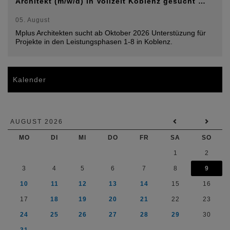
Architekt (m/w/d) in Vollzeit Koblenz gesucht …
05. August
Mplus Architekten sucht ab Oktober 2026 Unterstüzung für
Projekte in den Leistungsphasen 1-8 in Koblenz.
Kalender
AUGUST 2026
MO
DI
MI
DO
FR
SA
SO
1
2
3
4
5
6
7
8
9
10
11
12
13
14
15
16
17
18
19
20
21
22
23
24
25
26
27
28
29
30
31