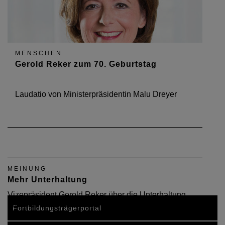
MENSCHEN
Gerold Reker zum 70. Geburtstag
Laudatio von Ministerpräsidentin Malu Dreyer
MEINUNG
Mehr Unterhaltung
Vizepräsident Gerold Reker über die Unterhaltung
öffentlicher Gebäude - die Theorie und die Praxis
Fortbildungsträgerportal