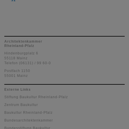
Architektenkammer
Rheinland-Pfalz
Hindenburgplatz 6
55118 Mainz
Telefon (06131) / 99 60-0
Postfach 1150
55001 Mainz
Externe Links
Stiftung Baukultur Rheinland-Pfalz
Zentrum Baukultur
Baukultur Rheinland-Pfalz
Bundesarchitektenkammer
Bundesstiftung Baukultur