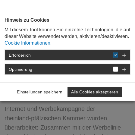
Bauen mit
Plan
:
die
architekten
.org
Hinweis zu Cookies
Mit diesem Tool können Sie einzelne Technologien, die auf
dieser Website verwendet werden, aktivieren/deaktivieren.
Cookie Informationen.
Erforderlich
STARTSEITE
VERANSTALTUNGEN
DETAIL
Optimierung
02. Juni 2006
Aufgefrischt!
Einstellungen speichern
Alle Cookies akzeptieren
Internet und Werbekampagne der
rheinland-pfälzischen Kammer wurden
überarbeitet: Zusammen mit der Werbelinie