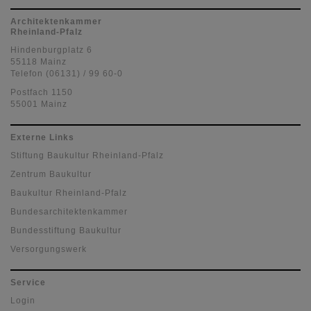
Architektenkammer
Rheinland-Pfalz
Hindenburgplatz 6
55118 Mainz
Telefon (06131) / 99 60-0
Postfach 1150
55001 Mainz
Externe Links
Stiftung Baukultur Rheinland-Pfalz
Zentrum Baukultur
Baukultur Rheinland-Pfalz
Bundesarchitektenkammer
Bundesstiftung Baukultur
Versorgungswerk
Service
Login