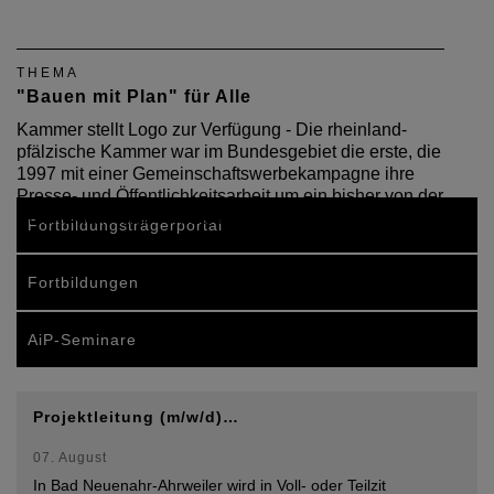
THEMA
"Bauen mit Plan" für Alle
Kammer stellt Logo zur Verfügung - Die rheinland-
pfälzische Kammer war im Bundesgebiet die erste, die
1997 mit einer Gemeinschaftswerbekampagne ihre
Presse- und Öffentlichkeitsarbeit um ein bisher von der
Architektenschaft vernachlässigtes…
Fortbildungsträgerportal
Fortbildungen
AiP-Seminare
Projektleitung (m/w/d)…
07. August
In Bad Neuenahr-Ahrweiler wird in Voll- oder Teilzit