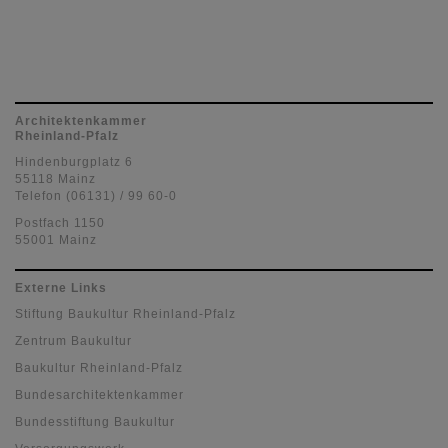
Architektenkammer
Rheinland-Pfalz
Hindenburgplatz 6
55118 Mainz
Telefon (06131) / 99 60-0
Postfach 1150
55001 Mainz
Externe Links
Stiftung Baukultur Rheinland-Pfalz
Zentrum Baukultur
Baukultur Rheinland-Pfalz
Bundesarchitektenkammer
Bundesstiftung Baukultur