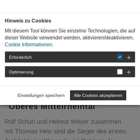
Bauen mit
Plan
:
die
architekten
.org
Hinweis zu Cookies
Mit diesem Tool können Sie einzelne Technologien, die auf
dieser Website verwendet werden, aktivieren/deaktivieren.
Cookie Informationen.
Erforderlich
STARTSEITE
VERANSTALTUNGEN
DETAIL
Optimierung
08. August 2007
Architektur für das Welterbe
Einstellungen speichern
Alle Cookies akzeptieren
"Oberes Mittelrheintal"
Rolf Schuh und Helmut Weyer zusammen
mit Thomas Hein sind die Sieger des ersten