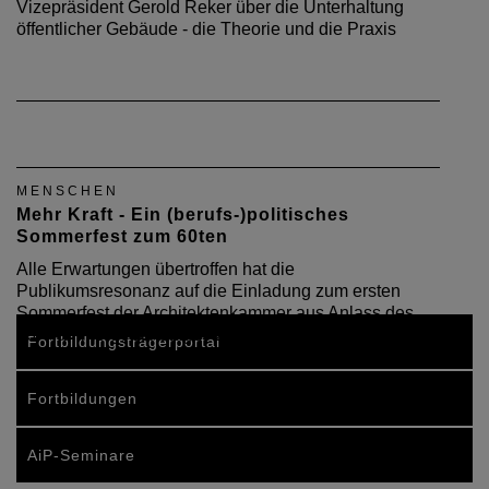
Vizepräsident Gerold Reker über die Unterhaltung
öffentlicher Gebäude - die Theorie und die Praxis
MENSCHEN
Mehr Kraft - Ein (berufs-)politisches
Sommerfest zum 60ten
Alle Erwartungen übertroffen hat die
Publikumsresonanz auf die Einladung zum ersten
Sommerfest der Architektenkammer aus Anlass des
60. Kammergeburtstages 2010
Fortbildungsträgerportal
Fortbildungen
AiP-Seminare