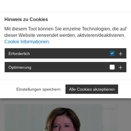
Bauen mit
Plan
:
die
architekten
.org
Hinweis zu Cookies
Mit diesem Tool können Sie einzelne Technologien, die auf
dieser Website verwendet werden, aktivieren/deaktivieren.
Cookie Informationen.
Erforderlich
STARTSEITE
VERANSTALTUNGEN
DETAIL
Optimierung
25. November 2020
70 Jahre AKRP
Einstellungen speichern
Alle Cookies akzeptieren