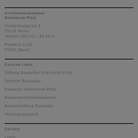
Architektenkammer
Rheinland-Pfalz
Hindenburgplatz 6
55118 Mainz
Telefon (06131) / 99 60-0
Postfach 1150
55001 Mainz
Externe Links
Stiftung Baukultur Rheinland-Pfalz
Zentrum Baukultur
Baukultur Rheinland-Pfalz
Bundesarchitektenkammer
Bundesstiftung Baukultur
Versorgungswerk
Service
Login