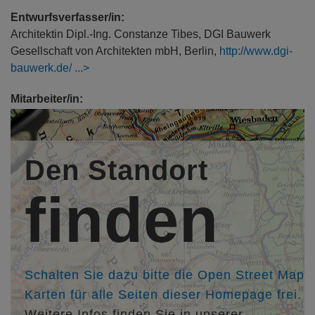
Entwurfsverfasser/in:
Architektin Dipl.-Ing. Constanze Tibes, DGI Bauwerk
Gesellschaft von Architekten mbH, Berlin,
http://www.dgi-
bauwerk.de/
Mitarbeiter/in:
Architekt Dipl.-Ing. Jan Müllender
Architektin Dipl.-Ing. Aida Amr Rey
M.Sc. Vista Goharizadeh
Den Standort
Architekt Dipl.-Ing. Piotr Plesniak
finden
Kollegen/in:
Landschaftsarchitektin Dipl.-Ing. Hiltrud Duquesnoy, TDB
Landschaftsarchitektur, Berlin,
http://tdb-berlin.de
Architekt Dipl.-Ing. Thomas Dang, Poganiuch + Dang
Architekten, Mainz,
http://www.poganiuch-dang.de
Schalten Sie dazu bitte die Open Street Map
Karten für alle Seiten dieser Homepage frei.
Weitere Infos finden Sie in unserer