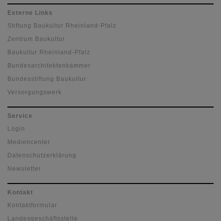
Externe Links
Stiftung Baukultur Rheinland-Pfalz
Zentrum Baukultur
Baukultur Rheinland-Pfalz
Bundesarchitektenkammer
Bundesstiftung Baukultur
Versorgungswerk
Service
Login
Mediencenter
Datenschutzerklärung
Newsletter
Kontakt
Kontaktformular
Landesgeschäftsstelle