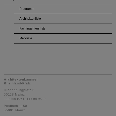
Programm
Architektenliste
Fachingenieurliste
Merkliste
Architektenkammer
Rheinland-Pfalz
Hindenburgplatz 6
55118 Mainz
Telefon (06131) / 99 60-0
Postfach 1150
55001 Mainz