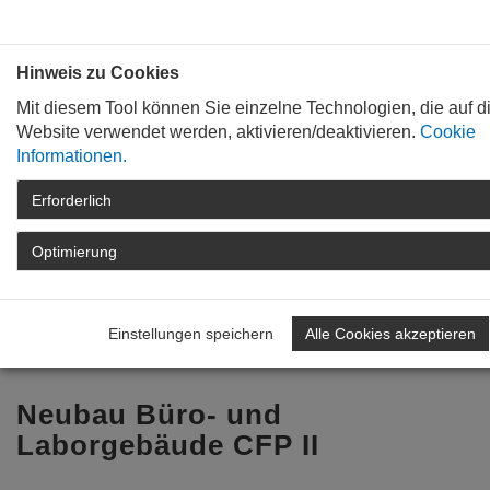
Bauen mit
Plan
:
die
architekten
.org
Hinweis zu Cookies
Mit diesem Tool können Sie einzelne Technologien, die auf d
Website verwendet werden, aktivieren/deaktivieren.
Cookie
Informationen.
Erforderlich
STARTSEITE
TAG DER ARCHITEKTUR
ARCHIV
TAG DER ARCHITEKTUR
Optimierung
2024
ARCHITEKTENLISTE
DETAIL
Einstellungen speichern
Alle Cookies akzeptieren
Zurück zur Übersicht
Neubau Büro- und
Laborgebäude CFP II