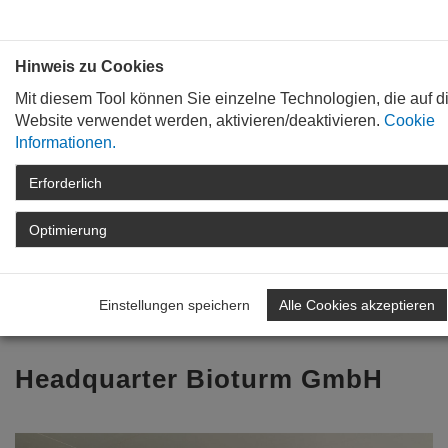
Bauen mit
Plan
:
die
architekten
.org
Hinweis zu Cookies
Mit diesem Tool können Sie einzelne Technologien, die auf d
Website verwendet werden, aktivieren/deaktivieren.
Cookie
Informationen.
Erforderlich
STARTSEITE
TAG DER ARCHITEKTUR
ARCHIV
TAG DER ARCHITEKTUR
Optimierung
2024
ARCHITEKTENLISTE
DETAIL
Einstellungen speichern
Alle Cookies akzeptieren
Zurück zur Übersicht
Headquarter Bioturm GmbH
Previous
Nex