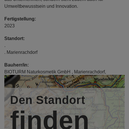
Umweltbewusstsein und Innovation.
Fertigstellung:
2023
Standort:
.
. Marienrachdorf
Bauherr/in:
BIOTURM Naturkosmetik GmbH , Marienrachdorf,
http://www.bioturm.de
Entwurfsverfasser/in:
Den Standort
Architekt Dipl.-Ing. Wolfgang Loth, LOTH-HAUS GmbH,
Niederelbert,
http://www.loth-haus.com
finden
Mitarbeiter/in:
Architektin Dipl.-Ing. (FH) Corinna Forster