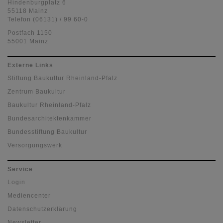
Hindenburgplatz 6
55118 Mainz
Telefon (06131) / 99 60-0
Postfach 1150
55001 Mainz
Externe Links
Stiftung Baukultur Rheinland-Pfalz
Zentrum Baukultur
Baukultur Rheinland-Pfalz
Bundesarchitektenkammer
Bundesstiftung Baukultur
Versorgungswerk
Service
Login
Mediencenter
Datenschutzerklärung
Newsletter