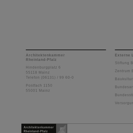
Architektenkammer
Externe 
Rheinland-Pfalz
Stiftung 
Hindenburgplatz 6
Zentrum 
55118 Mainz
Telefon (06131) / 99 60-0
Baukultur
Postfach 1150
Bundesar
55001 Mainz
Bundessti
Versorgu