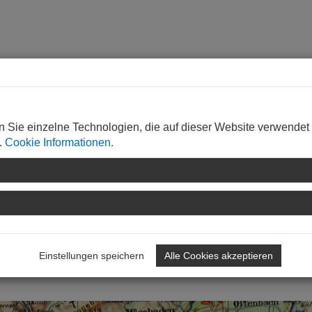
n Sie einzelne Technologien, die auf dieser Website verwendet
.
Cookie Informationen.
nstraße,
http://www.georg-mosbacher.de
itzer Architekten, Neustadt,
http://www.budzinski-ritzer.de/
Einstellungen speichern
Alle Cookies akzeptieren