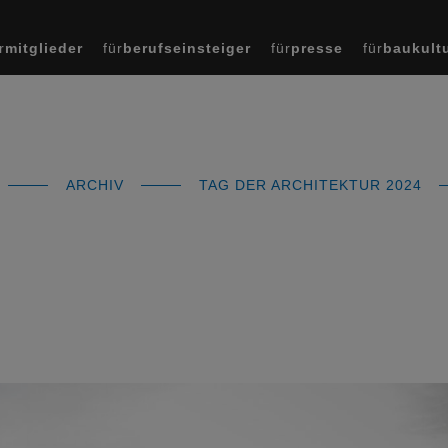
r
mitglieder
für
berufseinsteiger
für
presse
für
baukult
ARCHIV
TAG DER ARCHITEKTUR 2024