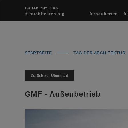
Bauen mit
Plan
:
die
architekten
.org
für
bauherren
fü
STARTSEITE
TAG DER ARCHITEKTUR
Zurück zur Übersicht
GMF - Außenbetrieb
Previous