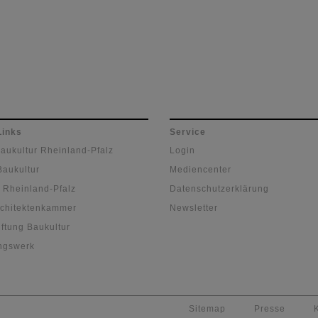
Links
Service
Baukultur Rheinland-Pfalz
Login
Baukultur
Mediencenter
 Rheinland-Pfalz
Datenschutzerklärung
chitektenkammer
Newsletter
ftung Baukultur
ngswerk
Sitemap
Presse