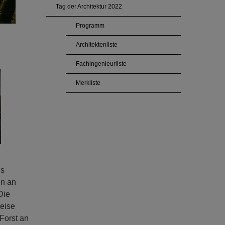
Tag der Architektur 2022
Programm
Architektenliste
Fachingenieurliste
Merkliste
es
nn an
Die
eise
Forst an