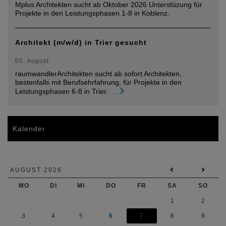
Mplus Architekten sucht ab Oktober 2026 Unterstüzung für
Projekte in den Leistungsphasen 1-8 in Koblenz.
Architekt (m/w/d) in Trier gesucht
05. August
raumwandlerArchitekten sucht ab sofort Architekten,
bestenfalls mit Berufsehrfahrung, für Projekte in den
Leistungsphasen 6-8 in Trier.
...
Kalender
AUGUST 2026
MO
DI
MI
DO
FR
SA
SO
1
2
3
4
5
6
7
8
9