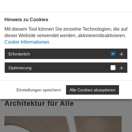
Bauen mit
Plan
:
die
architekten
.org
Hinweis zu Cookies
Mit diesem Tool können Sie einzelne Technologien, die auf
dieser Website verwendet werden, aktivieren/deaktivieren.
Cookie Informationen.
Erforderlich
STARTSEITE
BAUKULTUR
WOCHE
DER BAUKULTUR
WDB PFALZ
2016-
Optimierung
WOCHE DER BAUKULTUR
Auftakt in der Pfalz 2016
Einstellungen speichern
Alle Cookies akzeptieren
Architektur für Alle