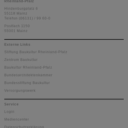
Rheinland-Pfalz
Hindenburgplatz 6
55118 Mainz
Telefon (06131) / 99 60-0
Postfach 1150
55001 Mainz
Externe Links
Stiftung Baukultur Rheinland-Pfalz
Zentrum Baukultur
Baukultur Rheinland-Pfalz
Bundesarchitektenkammer
Bundesstiftung Baukultur
Versorgungswerk
Service
Login
Mediencenter
Datenschutzerklärung