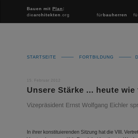
Bauen mit
Plan
:
die
architekten
.org
für
bauherren
fü
STARTSEITE
FORTBILDUNG
D
15. Februar 2012
Unsere Stärke ... heute wie 
Vizepräsident Ernst Wolfgang Eichler spr
In ihrer konstituierenden Sitzung hat die VIII. Ver