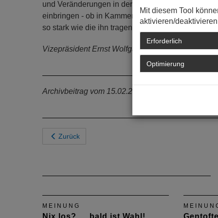
und Veränderungen in der Berufspolitik wollte, mu
Mit diesem Tool könne
einbringen - ob in Kammergruppen oder als gewählte
aktivieren/deaktivieren
so stark wie die ihn tragende Basis ... heute wie frü
Erforderlich
Vizepräsident Ernst Wolfgang Eichler, Alzey
Optimierung
Archivbeitrag vom 15.02.2012
Zurück
MEINUNG
MEINUN
Nix los? … bald ist Wahl!
Gentoft