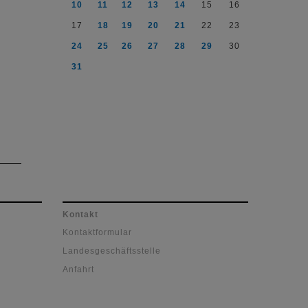
10
11
12
13
14
15
16
17
18
19
20
21
22
23
24
25
26
27
28
29
30
31
Kontakt
Kontaktformular
Landesgeschäftsstelle
Anfahrt