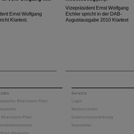
Vizepräsident Ernst Wolfgang
dent Ernst Wolfgang
Eichler spricht in der DAB-
richt Klartext.
Augustausgabe 2010 Klartext
Links
Service
Baukultur Rheinland-Pfalz
Login
Baukultur
Mediencenter
 Rheinland-Pfalz
Datenschutzerklärung
chitektenkammer
Newsletter
ftung Baukultur