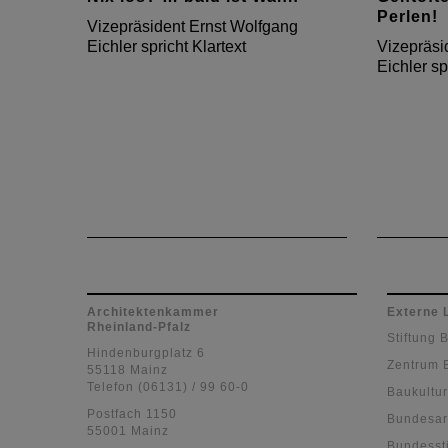
Perlen!
Vizepräsident Ernst Wolfgang
Eichler spricht Klartext
Vizepräsi
Eichler sp
Architektenkammer
Externe 
Rheinland-Pfalz
Stiftung 
Hindenburgplatz 6
Zentrum 
55118 Mainz
Telefon (06131) / 99 60-0
Baukultur
Postfach 1150
Bundesar
55001 Mainz
Bundessti