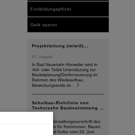
Fortbildungspflicht
Geld sparen
Projektleitung (m/w/d)…
07. August
In Bad Neuenahr-Ahrweiler wird in
Voll- oder Teilzit Unterstüzung zur
Bauleitplanung/Dorferneuerung im
Rahmen des Wiedeaufbau,
Bewerbungsende ist
...
Schulbau-Richtlinie nun
Technische Baubestimmung …
06. August
Durch die Verwaltungsvorschrift des
Ministeriums für Kommunen, Bauen,
Wohnen und Kultur vom 24. Juni