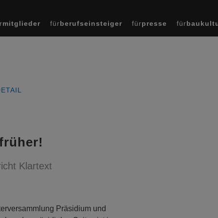
r
mitglieder
für
berufseinsteiger
für
presse
für
baukult
ETAIL
früher!
icht Klartext
treterversammlung Präsidium und