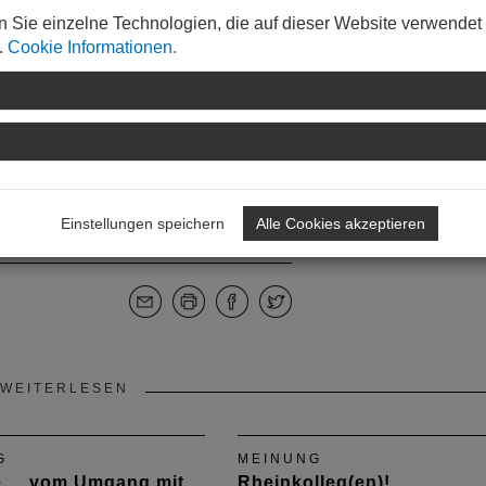
ss mithelfen, muss Ideen dazu
n Sie einzelne Technologien, die auf dieser Website verwendet
r Vertreter. Denn der Berufsstand ist
.
Cookie Informationen.
her.
Einstellungen speichern
Alle Cookies akzeptieren
WEITERLESEN
G
MEINUNG
e ... vom Umgang mit
Rheinkolleg(en)!