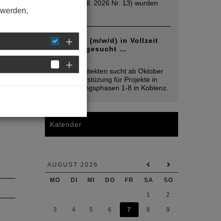
2026 (MinBl. 2026 Nr. 13) wurden
 werden,
die
...
Architekt (m/w/d) in Vollzeit
Koblenz gesucht …
05. August
Mplus Architekten sucht ab Oktober
2026 Unterstüzung für Projekte in
den Leistungsphasen 1-8 in Koblenz.
Kalender
AUGUST 2026
MO
DI
MI
DO
FR
SA
SO
1
2
3
4
5
6
7
8
9