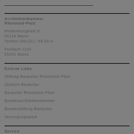
Architektenkammer
Rheinland-Pfalz
Hindenburgplatz 6
55118 Mainz
Telefon (06131) / 99 60-0
Postfach 1150
55001 Mainz
Externe Links
Stiftung Baukultur Rheinland-Pfalz
Zentrum Baukultur
Baukultur Rheinland-Pfalz
Bundesarchitektenkammer
Bundesstiftung Baukultur
Versorgungswerk
Service