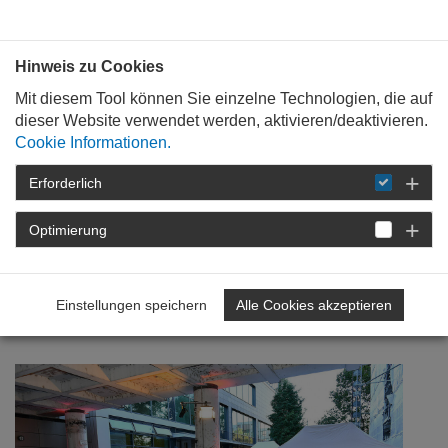
Bauen mit
Plan
:
die
architekten
.org
Hinweis zu Cookies
Mit diesem Tool können Sie einzelne Technologien, die auf
dieser Website verwendet werden, aktivieren/deaktivieren.
Cookie Informationen.
Erforderlich
STARTSEITE
NEWSROOM
DETAIL
Optimierung
18. September 2023
Vom Machbaren, Zumutbaren
Einstellungen speichern
Alle Cookies akzeptieren
und Wirksamen