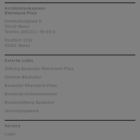
Architektenkammer
Rheinland-Pfalz
Hindenburgplatz 6
55118 Mainz
Telefon (06131) / 99 60-0
Postfach 1150
55001 Mainz
Externe Links
Stiftung Baukultur Rheinland-Pfalz
Zentrum Baukultur
Baukultur Rheinland-Pfalz
Bundesarchitektenkammer
Bundesstiftung Baukultur
Versorgungswerk
Service
Login