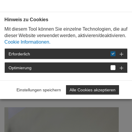
Bauen mit
Plan
:
die
architekten
.org
Hinweis zu Cookies
Mit diesem Tool können Sie einzelne Technologien, die auf
dieser Website verwendet werden, aktivieren/deaktivieren.
Cookie Informationen.
Erforderlich
STARTSEITE
NEWSROOM
DETAIL
Optimierung
05. Januar 2023
Vierter Workshop für
Einstellungen speichern
Alle Cookies akzeptieren
Lehrkräfte