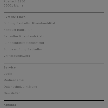
Postfach 1150
55001 Mainz
Externe Links
Stiftung Baukultur Rheinland-Pfalz
Zentrum Baukultur
Baukultur Rheinland-Pfalz
Bundesarchitektenkammer
Bundesstiftung Baukultur
Versorgungswerk
Service
Login
Mediencenter
Datenschutzerklärung
Newsletter
Kontakt