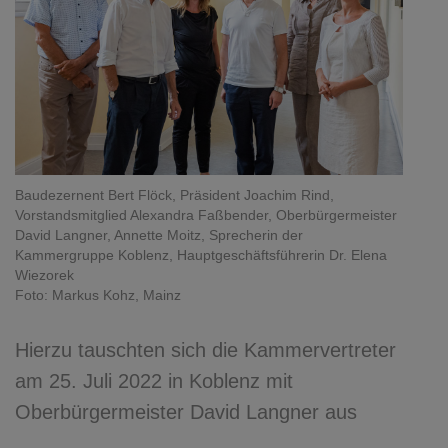
Baudezernent Bert Flöck, Präsident Joachim Rind,
Vorstandsmitglied Alexandra Faßbender, Oberbürgermeister
David Langner, Annette Moitz, Sprecherin der
Kammergruppe Koblenz, Hauptgeschäftsführerin Dr. Elena
Wiezorek
Foto: Markus Kohz, Mainz
Hierzu tauschten sich die Kammervertreter
am 25. Juli 2022 in Koblenz mit
Oberbürgermeister David Langner aus