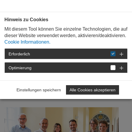
Bauen mit
Plan
:
die
architekten
.org
Hinweis zu Cookies
Mit diesem Tool können Sie einzelne Technologien, die auf
dieser Website verwendet werden, aktivieren/deaktivieren.
Cookie Informationen.
Erforderlich
STARTSEITE
NEWSROOM
DETAIL
Optimierung
16. August 2022
Lebenswerte
Einstellungen speichern
Alle Cookies akzeptieren
Stadtentwicklung