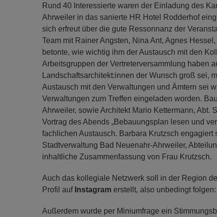
Rund 40 Interessierte waren der Einladung des K
Ahrweiler in das sanierte HR Hotel Rodderhof eing
sich erfreut über die gute Ressonnanz der Veransta
Team mit Rainer Angsten, Nina Ant, Agnes Hessel, 
betonte, wie wichtig ihm der Austausch mit den Kol
Arbeitsgruppen der Vertreterversammlung haben auf
Landschaftsarchitekt:innen der Wunsch groß sei, m
Austausch mit den Verwaltungen und Ämtern sei wi
Verwaltungen zum Treffen eingeladen worden. Baua
Ahrweiler, sowie Architekt Mario Kettermann, Abt
Vortrag des Abends „Bebauungsplan lesen und verst
fachlichen Austausch. Barbara Krutzsch engagiert 
Stadtverwaltung Bad Neuenahr-Ahrweiler, Abteilung
inhaltliche Zusammenfassung von Frau Krutzsch.
Auch das kollegiale Netzwerk soll in der Region 
Profil auf
Instagram
erstellt, also unbedingt folgen
Außerdem wurde per Miniumfrage ein Stimmungsbil