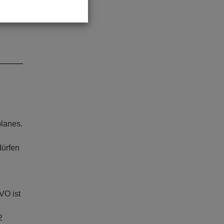
planes.
dürfen
VO ist
2