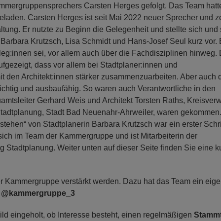
ammergruppensprechers Carsten Herges gefolgt. Das Team hatt
eladen. Carsten Herges ist seit Mai 2022 neuer Sprecher und z
ltung. Er nutzte zu Beginn die Gelegenheit und stellte sich und 
Barbara Krutzsch, Lisa Schmidt und Hans-Josef Seul kurz vor. 
leg:innen sei, vor allem auch über die Fachdisziplinen hinweg. 
gezeigt, dass vor allem bei Stadtplaner:innen und
it den Architekt:innen stärker zusammenzuarbeiten. Aber auch 
chtig und ausbaufähig. So waren auch Verantwortliche in den
mtsleiter Gerhard Weis und Architekt Torsten Raths, Kreisver
. Stadtplanung, Stadt Bad Neuenahr-Ahrweiler, waren gekommen
ehen“ von Stadtplanerin Barbara Krutzsch war ein erster Schri
sich im Team der Kammergruppe und ist Mitarbeiterin der
 Stadtplanung. Weiter unten auf dieser Seite finden Sie eine k
der Kammergruppe verstärkt werden. Dazu hat das Team ein eig
:
@kammergruppe_3
d eingeholt, ob Interesse besteht, einen regelmäßigen
Stammt