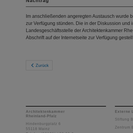
Nachtrag
Im anschließenden angeregten Austausch wurde bek
zur Verfügung stünden. Die in der Diskussion und 
Landesgeschäftsstelle der Architektenkammer Rhei
Abschrift auf der Internetseite zur Verfügung gestell
Zurück
Architektenkammer
Externe 
Rheinland-Pfalz
Stiftung 
Hindenburgplatz 6
Zentrum 
55118 Mainz