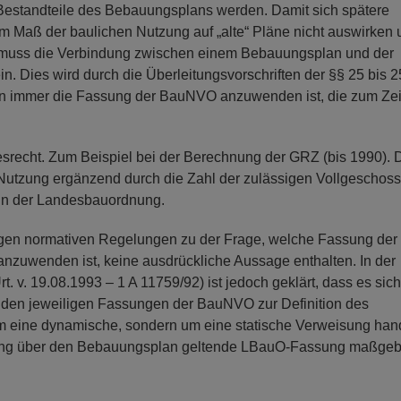
Bestandteile des Bebauungsplans werden. Damit sich spätere
Maß der baulichen Nutzung auf „alte“ Pläne nicht auswirken 
, muss die Verbindung zwischen einem Bebauungsplan und der
n. Dies wird durch die Überleitungsvorschriften der §§ 25 bis 
n immer die Fassung der BauNVO anzuwenden ist, die zum Zei
srecht. Zum Beispiel bei der Berechnung der GRZ (bis 1990). 
Nutzung ergänzend durch die Zahl der zulässigen Vollgeschos
ch in der Landesbauordnung.
tigen normativen Regelungen zu der Frage, welche Fassung der
zuwenden ist, keine ausdrückliche Aussage enthalten. In der
 v. 19.08.1993 – 1 A 11759/92) ist jedoch geklärt, dass es sich
n den jeweiligen Fassungen der BauNVO zur Definition des
um eine dynamische, sondern um eine statische Verweisung hand
ssung über den Bebauungsplan geltende LBauO-Fassung maßge