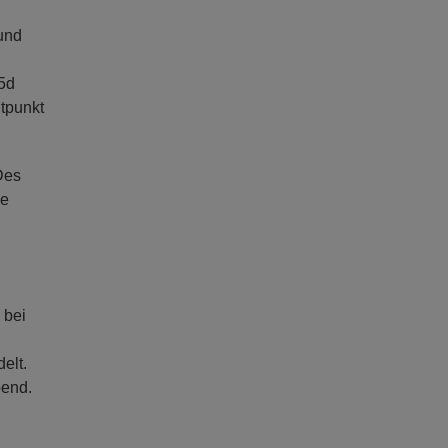
und
25d
tpunkt
Des
se
 bei
elt.
bend.