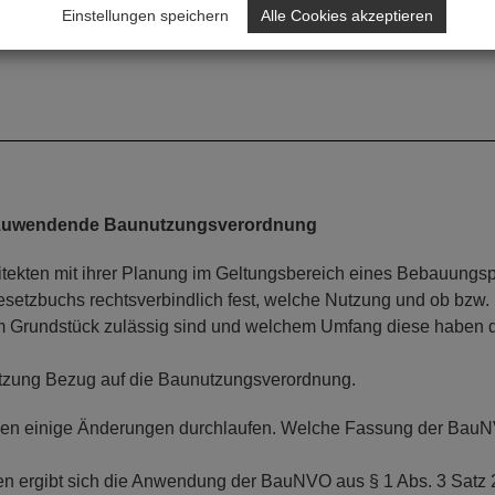
Einstellungen speichern
Alle Cookies akzeptieren
anzuwendende Baunutzungsverordnung
itekten mit ihrer Planung im Geltungsbereich eines Bebauungs
etzbuchs rechtsverbindlich fest, welche Nutzung und ob bzw.
m Grundstück zulässig sind und welchem Umfang diese haben 
tzung Bezug auf die Baunutzungsverordnung.
hen einige Änderungen durchlaufen. Welche Fassung der BauN
en ergibt sich die Anwendung der BauNVO aus § 1 Abs. 3 Satz 