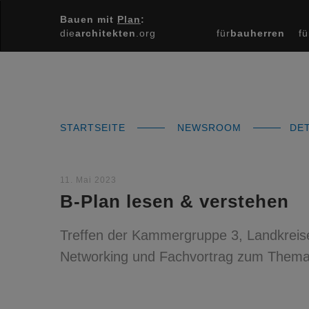
Bauen mit
Plan
:
die
architekten
.org
für
bauherren
fü
STARTSEITE
NEWSROOM
DET
11. Mai 2023
B-Plan lesen & verstehen
Treffen der Kammergruppe 3, Landkreise
Networking und Fachvortrag zum Them