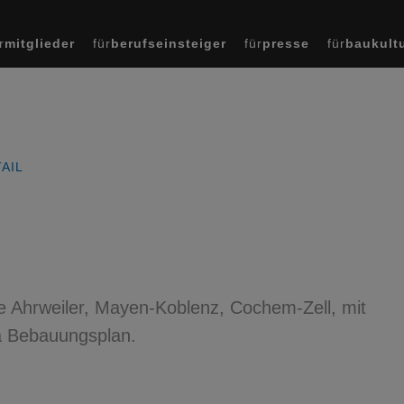
r
mitglieder
für
berufseinsteiger
für
presse
für
baukult
AIL
 Ahrweiler, Mayen-Koblenz, Cochem-Zell, mit
a Bebauungsplan.