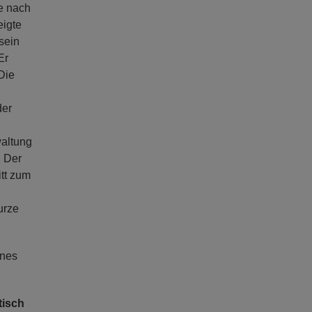
e nach
eigte
sein
Er
Die
der
waltung
. Der
tt zum
urze
enes
isch