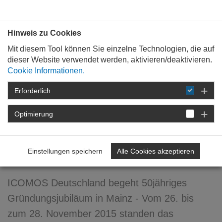
Bauen mit
Plan
:
die
architekten
.org
Hinweis zu Cookies
Mit diesem Tool können Sie einzelne Technologien, die auf
dieser Website verwendet werden, aktivieren/deaktivieren.
Cookie Informationen.
Erforderlich
STARTSEITE
NEWSROOM
DETAIL
Optimierung
14. Januar 2016
Drei Tage im Zeichen der
Einstellungen speichern
Alle Cookies akzeptieren
Nachkriegsmoderne
ICOMOS Deutschland begeht 50jähriges
Gründungsjubiläum in Mainz - Vom 26. bis
zum 28. November 2015 standen das