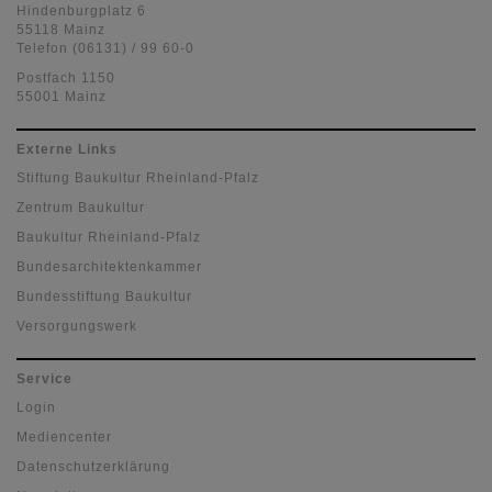
Hindenburgplatz 6
55118 Mainz
Telefon (06131) / 99 60-0
Postfach 1150
55001 Mainz
Externe Links
Stiftung Baukultur Rheinland-Pfalz
Zentrum Baukultur
Baukultur Rheinland-Pfalz
Bundesarchitektenkammer
Bundesstiftung Baukultur
Versorgungswerk
Service
Login
Mediencenter
Datenschutzerklärung