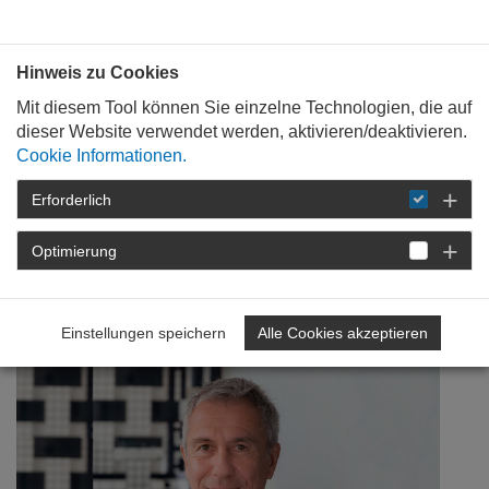
Bauen mit
Plan
:
die
architekten
.org
Hinweis zu Cookies
Mit diesem Tool können Sie einzelne Technologien, die auf
dieser Website verwendet werden, aktivieren/deaktivieren.
Cookie Informationen.
Erforderlich
STARTSEITE
NEWSROOM
DETAIL
Optimierung
17. März 2022
Solidarität mit Flüchtenden!
Einstellungen speichern
Alle Cookies akzeptieren