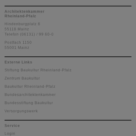
Architektenkammer
Rheinland-Pfalz
Hindenburgplatz 6
55118 Mainz
Telefon (06131) / 99 60-0
Postfach 1150
55001 Mainz
Externe Links
Stiftung Baukultur Rheinland-Pfalz
Zentrum Baukultur
Baukultur Rheinland-Pfalz
Bundesarchitektenkammer
Bundesstiftung Baukultur
Versorgungswerk
Service
Login