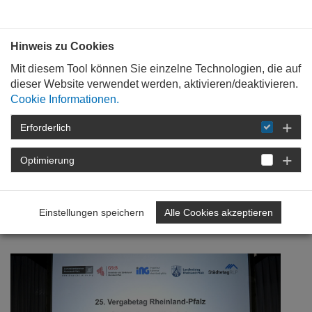
Bauen mit
Plan
:
die
architekten
.org
Hinweis zu Cookies
Mit diesem Tool können Sie einzelne Technologien, die auf
dieser Website verwendet werden, aktivieren/deaktivieren.
Cookie Informationen.
Erforderlich
STARTSEITE
NEWSROOM
DETAIL
Optimierung
18. Oktober 2023
25. Vergabetag Rheinland-
Einstellungen speichern
Alle Cookies akzeptieren
Pfalz