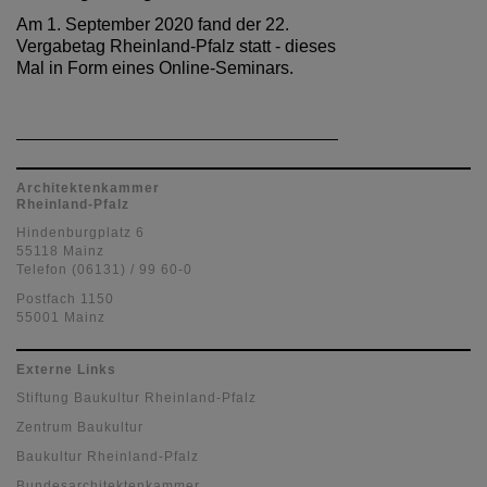
Am 1. September 2020 fand der 22.
Vergabetag Rheinland-Pfalz statt - dieses
Mal in Form eines Online-Seminars.
Architektenkammer
Rheinland-Pfalz
Hindenburgplatz 6
55118 Mainz
Telefon (06131) / 99 60-0
Postfach 1150
55001 Mainz
Externe Links
Stiftung Baukultur Rheinland-Pfalz
Zentrum Baukultur
Baukultur Rheinland-Pfalz
Bundesarchitektenkammer