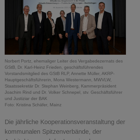
Norbert Portz, ehemaliger Leiter des Vergabedezernats des
GStB, Dr. Karl-Heinz Frieden, geschäftsführendes
Vorstandsmitglied des GStB RLP, Annette Müller, AKRP-
Hauptgeschäftsführerin, Mona Westermann, MWVLW,
Staatssekretär Dr. Stephan Weinberg, Kammerpräsident
Joachim Rind und Dr. Volker Schnepel, stv. Geschäftsführer
und Justiziar der BAK
Foto: Kristina Schäfer, Mainz
Die jährliche Kooperationsveranstaltung der
kommunalen Spitzenverbände, der