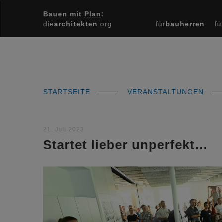
Bauen mit
Plan
:
die
architekten
.org
für
bauherren
fü
STARTSEITE
VERANSTALTUNGEN
21. Juli 2023
Startet lieber unperfekt…