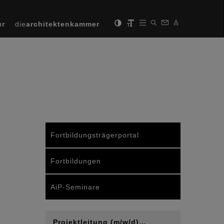
ur
die
architektenkammer
Fortbildungsträgerportal
Fortbildungen
AiP-Seminare
Projektleitung (m/w/d)…