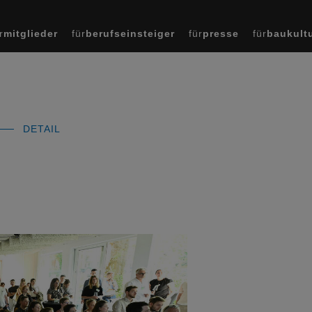
r
mitglieder
für
berufseinsteiger
für
presse
für
baukult
DETAIL