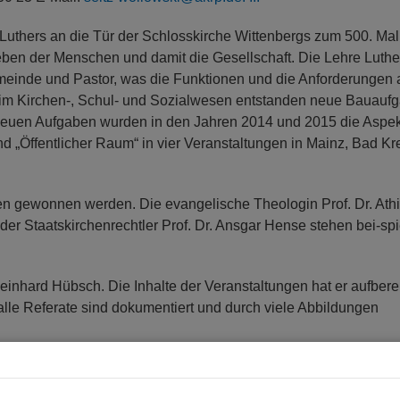
 Luthers an die Tür der Schlosskirche Wittenbergs zum 500. Mal
ben der Menschen und damit die Gesellschaft. Die Lehre Luthe
einde und Pastor, was die Funktionen und die Anforderungen 
 im Kirchen-, Schul- und Sozialwesen entstanden neue Bauauf
 neuen Aufgaben wurden in den Jahren 2014 und 2015 die Aspek
 „Öffentlicher Raum“ in vier Veranstaltungen in Mainz, Bad K
.
en gewonnen werden. Die evangelische Theologin Prof. Dr. Ath
 der Staatskirchenrechtler Prof. Dr. Ansgar Hense stehen bei-spie
nhard Hübsch. Die Inhalte der Veranstaltungen hat er aufberei
alle Referate sind dokumentiert und durch viele Abbildungen
ndesregierung, Prof. Monika Grütters, ist das Projekt maßgebli
sterium für Bildung, Wissenschaft, Weiterbildung und Kultur, un