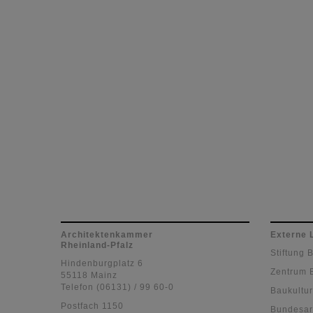
Architektenkammer
Externe 
Rheinland-Pfalz
Stiftung 
Hindenburgplatz 6
Zentrum 
55118 Mainz
Telefon (06131) / 99 60-0
Baukultur
Postfach 1150
Bundesar