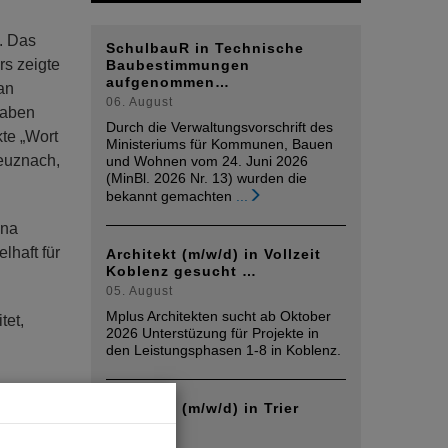
. Das
SchulbauR in Technische
rs zeigte
Baubestimmungen
aufgenommen…
an
06. August
gaben
Durch die Verwaltungsvorschrift des
te „Wort
Ministeriums für Kommunen, Bauen
reuznach,
und Wohnen vom 24. Juni 2026
(MinBl. 2026 Nr. 13) wurden die
bekannt gemachten
...
ina
lhaft für
Architekt (m/w/d) in Vollzeit
Koblenz gesucht …
05. August
Mplus Architekten sucht ab Oktober
tet,
2026 Unterstüzung für Projekte in
den Leistungsphasen 1-8 in Koblenz.
Architekt (m/w/d) in Trier
ch
gesucht
d die
05. August