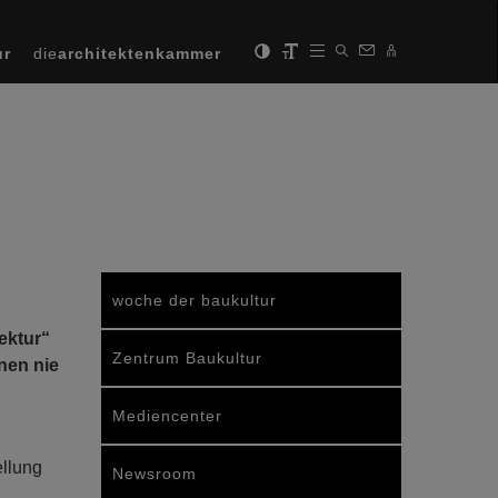
ur
die
architektenkammer
woche der baukultur
tektur“
Zentrum Baukultur
nen nie
Mediencenter
llung
Newsroom