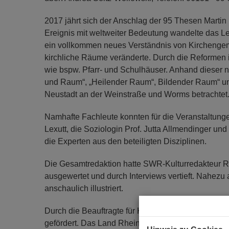
2017 jährt sich der Anschlag der 95 Thesen Martin
Ereignis mit weltweiter Bedeutung wandelte das Le
ein vollkommen neues Verständnis von Kirchengem
kirchliche Räume veränderte. Durch die Reformen
wie bspw. Pfarr- und Schulhäuser. Anhand dieser
und Raum“, „Heilender Raum“, Bildender Raum“ und
Neustadt an der Weinstraße und Worms betrachtet
Namhafte Fachleute konnten für die Veranstaltung
Lexutt, die Soziologin Prof. Jutta Allmendinger und
die Experten aus den beteiligten Disziplinen.
Die Gesamtredaktion hatte SWR-Kulturredakteur Rei
ausgewertet und durch Interviews vertieft. Nahezu 
anschaulich illustriert.
Durch die Beauftragte für Kultur und Medien der Bu
gefördert. Das Land Rheinland-Pfalz, hier das Mini