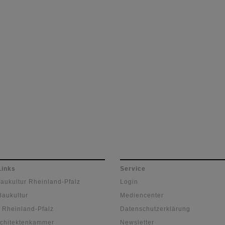
Links
Service
Baukultur Rheinland-Pfalz
Login
Baukultur
Mediencenter
 Rheinland-Pfalz
Datenschutzerklärung
chitektenkammer
Newsletter