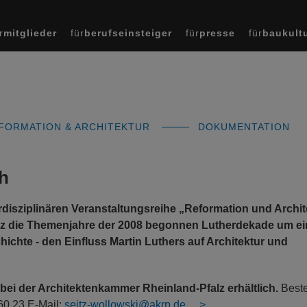
r
mitglieder
für
berufseinsteiger
für
presse
für
baukult
FORMATION & ARCHITEKTUR
DOKUMENTATION
ch
nterdisziplinären Veranstaltungsreihe „Reformation und Archi
lz die Themenjahre der 2008 begonnen Lutherdekade um ei
chte - den Einfluss Martin Luthers auf Architektur und
bei der Architektenkammer Rheinland-Pfalz erhältlich.
Beste
 60 23 E-Mail:
seitz-wollowski@akrp.de.