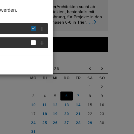
raumwandlerArchitekten sucht ab
 werden,
sofort Architekten, bestenfalls mit
Berufsehrfahrung, für Projekte in den
Leistungsphasen 6-8 in Trier.
...
Kalender
AUGUST 2026
MO
DI
MI
DO
FR
SA
SO
1
2
3
4
5
6
7
8
9
10
11
12
13
14
15
16
17
18
19
20
21
22
23
24
25
26
27
28
29
30
31