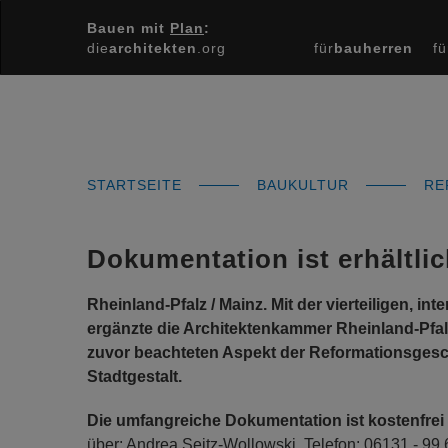
Bauen mit
Plan
:
die
architekten
.org
für
bauherren
fü
STARTSEITE
BAUKULTUR
RE
Dokumentation ist erhältli
Rheinland-Pfalz / Mainz. Mit der vierteiligen, i
ergänzte die Architektenkammer Rheinland-Pfa
zuvor beachteten Aspekt der Reformationsgeschi
Stadtgestalt.
Die umfangreiche Dokumentation ist kostenfrei 
über: Andrea Seitz-Wollowski, Telefon: 06131 - 99