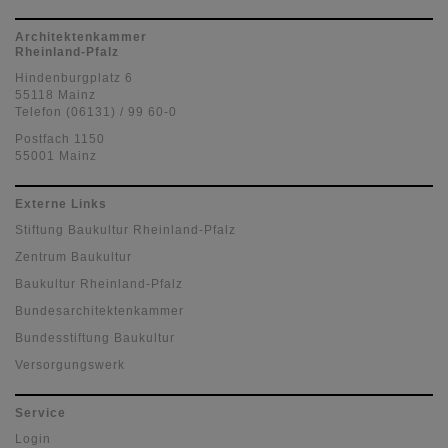
Architektenkammer
Rheinland-Pfalz
Hindenburgplatz 6
55118 Mainz
Telefon (06131) / 99 60-0
Postfach 1150
55001 Mainz
Externe Links
Stiftung Baukultur Rheinland-Pfalz
Zentrum Baukultur
Baukultur Rheinland-Pfalz
Bundesarchitektenkammer
Bundesstiftung Baukultur
Versorgungswerk
Service
Login