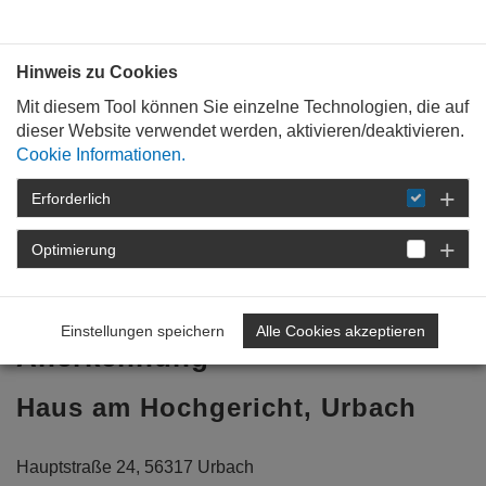
Bauen mit
Plan
:
die
architekten
.org
Hinweis zu Cookies
Mit diesem Tool können Sie einzelne Technologien, die auf
dieser Website verwendet werden, aktivieren/deaktivieren.
Cookie Informationen.
Erforderlich
STARTSEITE
BAUKULTUR
PREISE
UND AUSZEICHNUNGSVERFAHREN
Optimierung
ARCHITEKTURPREIS RHEINLAND-PFALZ 2011
HAUS AM HOCHGERICHT
Einstellungen speichern
Alle Cookies akzeptieren
Anerkennung
Haus am Hochgericht, Urbach
Hauptstraße 24, 56317 Urbach