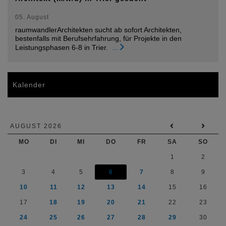
05. August
raumwandlerArchitekten sucht ab sofort Architekten,
bestenfalls mit Berufsehrfahrung, für Projekte in den
Leistungsphasen 6-8 in Trier.
...
Kalender
AUGUST 2026
MO
DI
MI
DO
FR
SA
SO
1
2
3
4
5
6
7
8
9
10
11
12
13
14
15
16
17
18
19
20
21
22
23
24
25
26
27
28
29
30