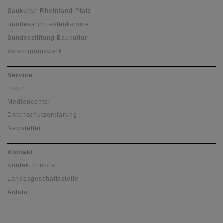
Baukultur Rheinland-Pfalz
Bundesarchitektenkammer
Bundesstiftung Baukultur
Versorgungswerk
Service
Login
Mediencenter
Datenschutzerklärung
Newsletter
Kontakt
Kontaktformular
Landesgeschäftsstelle
Anfahrt