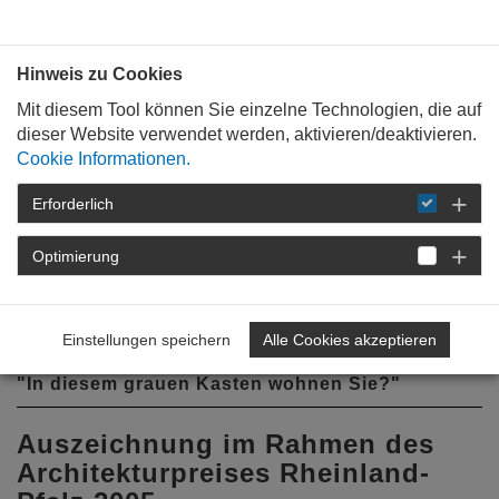
Bauen mit
Plan
:
die
architekten
.org
Hinweis zu Cookies
Mit diesem Tool können Sie einzelne Technologien, die auf
dieser Website verwendet werden, aktivieren/deaktivieren.
Cookie Informationen.
Erforderlich
STARTSEITE
BAUKULTUR
PREISE
UND AUSZEICHNUNGSVERFAHREN
Optimierung
ARCHITEKTURPREIS RHEINLAND-PFALZ 2005
WOHNHAUS IN BERNKASTEL
Einstellungen speichern
Alle Cookies akzeptieren
"In diesem grauen Kasten wohnen Sie?"
Auszeichnung im Rahmen des
Architekturpreises Rheinland-