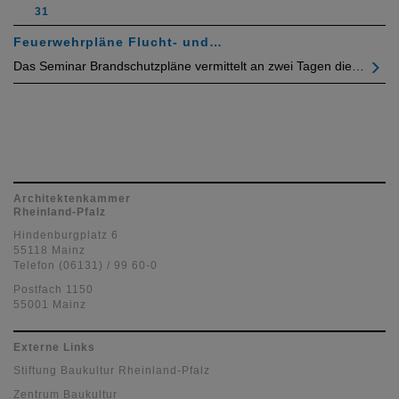
31
Feuerwehrpläne Flucht- und…
Das Seminar Brandschutzpläne vermittelt an zwei Tagen die…
Architektenkammer
Rheinland-Pfalz
Hindenburgplatz 6
55118 Mainz
Telefon (06131) / 99 60-0
Postfach 1150
55001 Mainz
Externe Links
Stiftung Baukultur Rheinland-Pfalz
Zentrum Baukultur