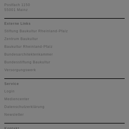
Postfach 1150
55001 Mainz
Externe Links
Stiftung Baukultur Rheinland-Pfalz
Zentrum Baukultur
Baukultur Rheinland-Pfalz
Bundesarchitektenkammer
Bundesstiftung Baukultur
Versorgungswerk
Service
Login
Mediencenter
Datenschutzerklärung
Newsletter
Kontakt