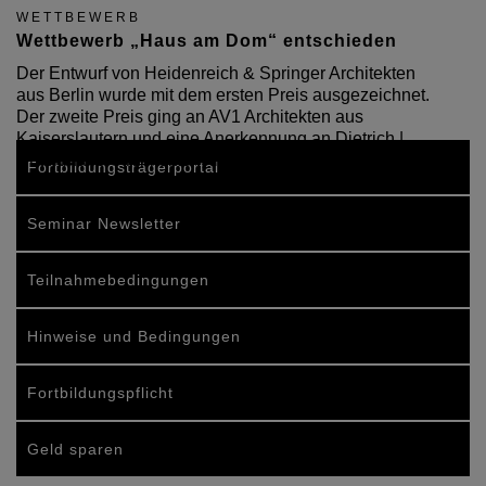
WETTBEWERB
Wettbewerb „Haus am Dom“ entschieden
Der Entwurf von Heidenreich & Springer Architekten
aus Berlin wurde mit dem ersten Preis ausgezeichnet.
Der zweite Preis ging an AV1 Architekten aus
Kaiserslautern und eine Anerkennung an Dietrich |
Untertrifaller Architekten, Innsbruck/Wien.
Fortbildungsträgerportal
Seminar Newsletter
Teilnahmebedingungen
Hinweise und Bedingungen
Fortbildungspflicht
Geld sparen