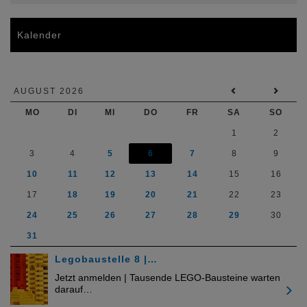
Kalender
AUGUST 2026
MO
DI
MI
DO
FR
SA
SO
1
2
3
4
5
6
7
8
9
10
11
12
13
14
15
16
17
18
19
20
21
22
23
24
25
26
27
28
29
30
31
Legobaustelle 8 |…
Jetzt anmelden | Tausende LEGO-Bausteine warten
darauf…