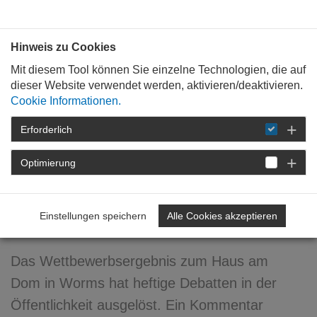
Bauen mit
Plan
:
die
architekten
.org
Hinweis zu Cookies
Mit diesem Tool können Sie einzelne Technologien, die auf
dieser Website verwendet werden, aktivieren/deaktivieren.
Cookie Informationen.
Erforderlich
STARTSEITE
FORTBILDUNG
DETAIL
Optimierung
24. April 2013
Kommentar zum Wettbewerb
Einstellungen speichern
Alle Cookies akzeptieren
„Haus am Dom“
Das Wettbewerbsergebnis zum Haus am
Dom in Worms hat heftige Debatten in der
Öffentlichkeit ausgelöst. Ein Kommentar