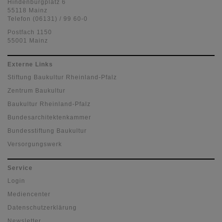
Hindenburgplatz 6
55118 Mainz
Telefon (06131) / 99 60-0
Postfach 1150
55001 Mainz
Externe Links
Stiftung Baukultur Rheinland-Pfalz
Zentrum Baukultur
Baukultur Rheinland-Pfalz
Bundesarchitektenkammer
Bundesstiftung Baukultur
Versorgungswerk
Service
Login
Mediencenter
Datenschutzerklärung
Newsletter