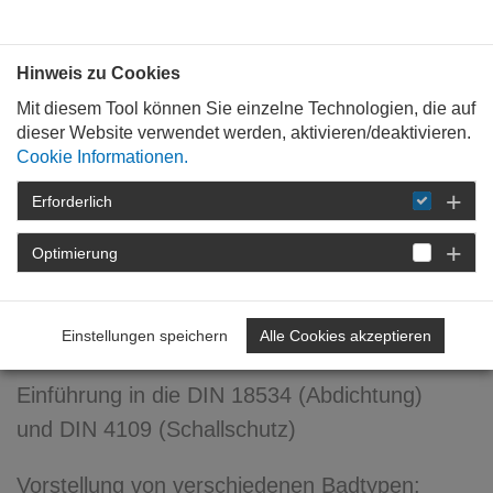
Bauen mit
Plan
:
die
architekten
.org
Hinweis zu Cookies
Mit diesem Tool können Sie einzelne Technologien, die auf
dieser Website verwendet werden, aktivieren/deaktivieren.
Cookie Informationen.
Erforderlich
STARTSEITE
FORTBILDUNG
DETAIL
Optimierung
Bauen für Generationen
Übersicht DIN 18040
Einstellungen speichern
Alle Cookies akzeptieren
Einführung in die DIN 18534 (Abdichtung)
und DIN 4109 (Schallschutz)
Vorstellung von verschiedenen Badtypen: