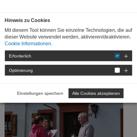
Bauen mit
Plan
:
die
architekten
.org
Hinweis zu Cookies
Mit diesem Tool können Sie einzelne Technologien, die auf
dieser Website verwendet werden, aktivieren/deaktivieren.
Cookie Informationen.
Erforderlich
STARTSEITE
NEWSROOM
DETAIL
Optimierung
12. März 2015
Baukultur + Jugend
Einstellungen speichern
Alle Cookies akzeptieren