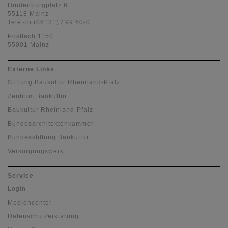
Hindenburgplatz 6
55118 Mainz
Telefon (06131) / 99 60-0
Postfach 1150
55001 Mainz
Externe Links
Stiftung Baukultur Rheinland-Pfalz
Zentrum Baukultur
Baukultur Rheinland-Pfalz
Bundesarchitektenkammer
Bundesstiftung Baukultur
Versorgungswerk
Service
Login
Mediencenter
Datenschutzerklärung