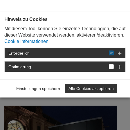
Bauen mit
Plan
:
die
architekten
.org
Hinweis zu Cookies
Mit diesem Tool können Sie einzelne Technologien, die auf
dieser Website verwendet werden, aktivieren/deaktivieren.
Cookie Informationen.
Erforderlich
STARTSEITE
NEWSROOM
DETAIL
Optimierung
09. Mai 2019
"Raum für Baukultur"
Einstellungen speichern
Alle Cookies akzeptieren
eröffnet