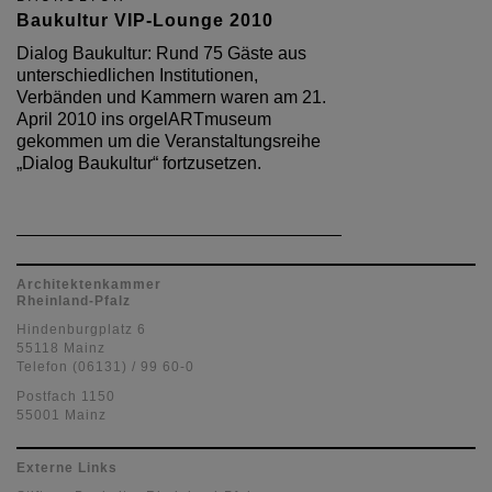
Baukultur VIP-Lounge 2010
Dialog Baukultur: Rund 75 Gäste aus
unterschiedlichen Institutionen,
Verbänden und Kammern waren am 21.
April 2010 ins orgelARTmuseum
gekommen um die Veranstaltungsreihe
„Dialog Baukultur“ fortzusetzen.
Architektenkammer
Rheinland-Pfalz
Hindenburgplatz 6
55118 Mainz
Telefon (06131) / 99 60-0
Postfach 1150
55001 Mainz
Externe Links