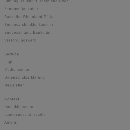
Stiftung Baukultur Rheinland-Pfalz
Zentrum Baukultur
Baukultur Rheinland-Pfalz
Bundesarchitektenkammer
Bundesstiftung Baukultur
Versorgungswerk
Service
Login
Mediencenter
Datenschutzerklärung
Newsletter
Kontakt
Kontaktformular
Landesgeschäftsstelle
Anfahrt