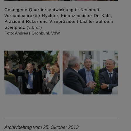
Gelungene Quartiersentwicklung in Neustadt:
Auftak
Verbandsdirektor Rychter, Finanzminister Dr. Kühl,
Vizepr
Präsident Reker und Vizepräsident Eichler auf dem
Sanie
Spielplatz (v.l.n.r)
Foto: 
Foto: Andreas Gröhbühl, VdW
Archivbeitrag vom 25. Oktober 2013