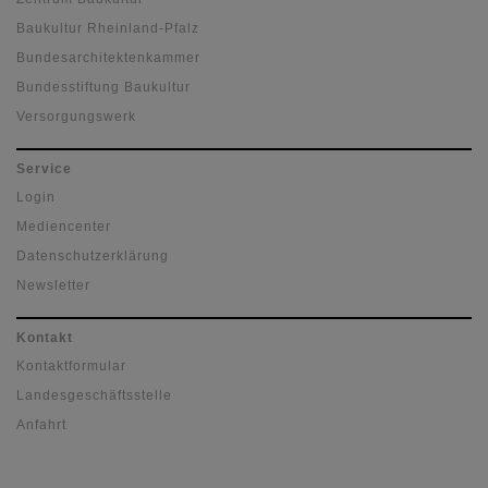
Baukultur Rheinland-Pfalz
Bundesarchitektenkammer
Bundesstiftung Baukultur
Versorgungswerk
Service
Login
Mediencenter
Datenschutzerklärung
Newsletter
Kontakt
Kontaktformular
Landesgeschäftsstelle
Anfahrt