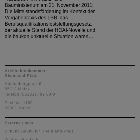
Bauministerium am 21. November 2011:
Die Mittelstandsförderung im Kontext der
Vergabepraxis des LBB, das
Berufsqualifikationsfeststellungsgesetz,
der aktuelle Stand der HOAI-Novelle und
die baukonjunkturelle Situation waren…
Architektenkammer
Rheinland-Pfalz
Hindenburgplatz 6
55118 Mainz
Telefon (06131) / 99 60-0
Postfach 1150
55001 Mainz
Externe Links
Stiftung Baukultur Rheinland-Pfalz
Zentrum Baukultur