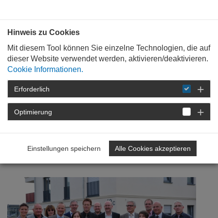
Bauen mit
Plan
:
die
architekten
.org
Hinweis zu Cookies
Mit diesem Tool können Sie einzelne Technologien, die auf
dieser Website verwendet werden, aktivieren/deaktivieren.
Cookie Informationen.
Erforderlich
STARTSEITE
NEWSROOM
DETAIL
Optimierung
25. Oktober 2013
Sommerfachreise
Einstellungen speichern
Alle Cookies akzeptieren
Demografie und Wohnen