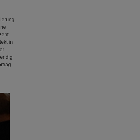
nierung
ine
zent
ekt in
er
wendig
rtrag
ext