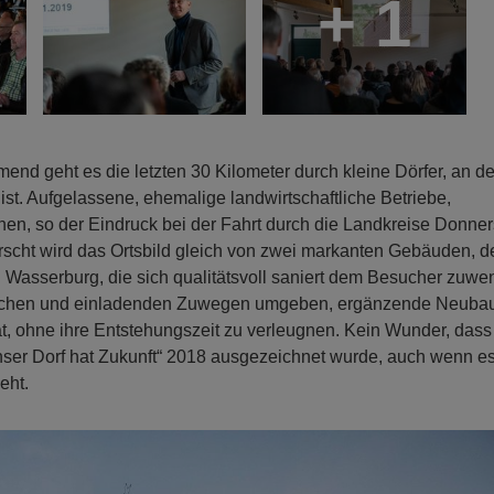
+ 1
end geht es die letzten 30 Kilometer durch kleine Dörfer, an d
st. Aufgelassene, ehemalige landwirtschaftliche Betriebe,
n, so der Eindruck bei der Fahrt durch die Landkreise Donne
rscht wird das Ortsbild gleich von zwei markanten Gebäuden, d
asserburg, die sich qualitätsvoll saniert dem Besucher zuwe
iflächen und einladenden Zuwegen umgeben, ergänzende Neuba
t, ohne ihre Entstehungszeit zu verleugnen. Kein Wunder, dass
ser Dorf hat Zukunft“ 2018 ausgezeichnet wurde, auch wenn e
eht.
N