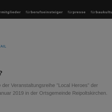
r
mitglieder
für
berufseinsteiger
für
presse
für
baukult
AIL
?
 der Veranstaltungsreihe "Local Heroes" der
nuar 2019 in der Ortsgemeinde Reipoltskirchen.