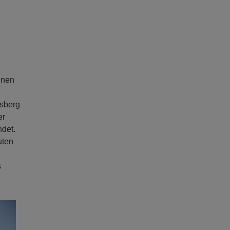
enen
rsberg
er
ndet.
uten
s
ext