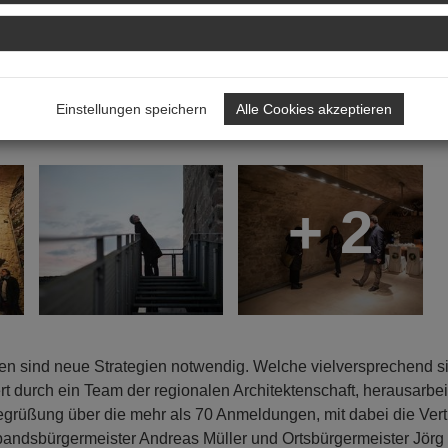
r Veranstaltungsort von "Local Heroes 2".
Einstellungen speichern
Alle Cookies akzeptieren
+ 2
ren sind neue Strategien notwendig. Welche vielversprechend s
ert durch ein Team der regionalen Architektenschaft, herausarbei
 Begrüßung über die mehr als 70 Anmeldungen, mit dabei die Vert
bandsbürgermeister Andreas Müller und Ortsbürgermeister Jörg