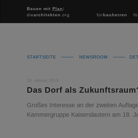
Bauen mit
Plan
:
die
architekten
.org
für
bauherren
fü
STARTSEITE
NEWSROOM
DET
18. Januar 2019
Das Dorf als Zukunftsraum
Großes Interesse an der zweiten Auflage
Kammergruppe Kaiserslautern am 18. Ja