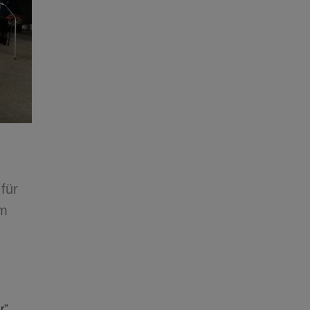
für
um
r".