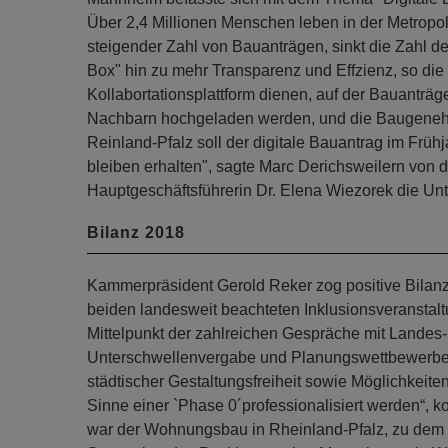
Über 2,4 Millionen Menschen leben in der Metropol
steigender Zahl von Bauanträgen, sinkt die Zahl d
Box" hin zu mehr Transparenz und Effzienz, so die D
Kollabortationsplattform dienen, auf der Bauanträ
Nachbarn hochgeladen werden, und die Baugenehm
Reinland-Pfalz soll der digitale Bauantrag im Fr
bleiben erhalten", sagte Marc Derichsweilern von
Hauptgeschäftsführerin Dr. Elena Wiezorek die Unte
Bilanz 2018
Kammerpräsident Gerold Reker zog positive Bilanz:
beiden landesweit beachteten Inklusionsveranstal
Mittelpunkt der zahlreichen Gespräche mit Landes-
Unterschwellenvergabe und Planungswettbewerbe
städtischer Gestaltungsfreiheit sowie Möglichkeiten
Sinne einer `Phase 0´professionalisiert werden“, k
war der Wohnungsbau in Rheinland-Pfalz, zu dem