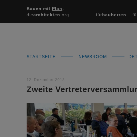
Bauen mit
Plan
:
die
architekten
.org
für
bauherren
fü
STARTSEITE
NEWSROOM
DET
12. Dezember 2018
Zweite Vertreterversammlu