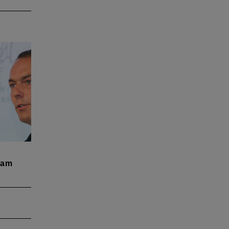
der
 am
3.
hrmann