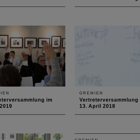
eite Vertreterversammlung
Haushalt und Aufstockung 
r 2021 fand zwar in Nebel
Geschäftsstelle im Fokus
t, dafür aber als
zveranstaltung auf der
heimer Höhe statt. Sie
den Haushalt und die
tastrophe im Ahrtal in den
IEN
GREMIEN
reterversammlung im
Vertreterversammlung
 2019
13. April 2018
 März 2019 traf sich die
Als Gastredner zur
terversammlung zu ihrer
Vertreterversammlung am 1
 Sitzung des Jahres im
April 2018 war Markus Le
zentrum "Goldener Engel"
eingeladen. Der