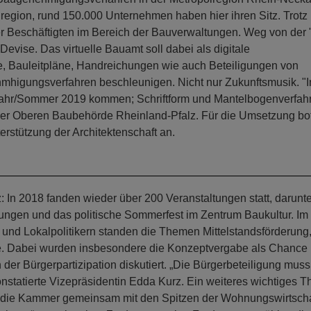
region, rund 150.000 Unternehmen haben hier ihren Sitz. Trotz
er Beschäftigten im Bereich der Bauverwaltungen. Weg von der 
evise. Das virtuelle Bauamt soll dabei als digitale
ge, Bauleitpläne, Handreichungen wie auch Beteiligungen von
higungsverfahren beschleunigen. Nicht nur Zukunftsmusik. "I
ühjahr/Sommer 2019 kommen; Schriftform und Mantelbogenverfah
 der Oberen Baubehörde Rheinland-Pfalz. Für die Umsetzung bot
rstützung der Architektenschaft an.
 In 2018 fanden wieder über 200 Veranstaltungen statt, darunte
tungen und das politische Sommerfest im Zentrum Baukultur. Im
 und Lokalpolitikern standen die Themen Mittelstandsförderung
. Dabei wurden insbesondere die Konzeptvergabe als Chance
 der Bürgerpartizipation diskutiert. „Die Bürgerbeteiligung muss
onstatierte Vizepräsidentin Edda Kurz. Ein weiteres wichtiges 
 die Kammer gemeinsam mit den Spitzen der Wohnungswirtscha