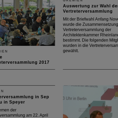
GREMIEN
mholder. Im Mittelpunkt
Hauptgeschäftsführer der
Auswertung zur Wahl de
en die Themen
Architektenkammer Nordrhe
Vertreterversammlung
äftebedarf,
Westfalen sprach sich für d
mitgliedschaft und
Modell „GeneralistPlus“ au
Mit der Briefwahl Anfang No
ewahlen.
wurde die Zusammensetzung 
Vertreterversammlung der
Architektenkammer Rheinlan
bestimmt. Die folgenden Mitg
wurden in die Vertretervers
gewählt.
IEN
e
reterversammlung 2017
rer Sitzung Anfang Februar
atte die neue
terversammlung bereits
berufspolitische Themen für
EN
gislaturperiode
terversammlung in Sep
mengetragen. Bei der
u in Speyer
n Sitzung am 28. April
nun die Besetzung der
emen der
rechenden
rversammlung am 22. April