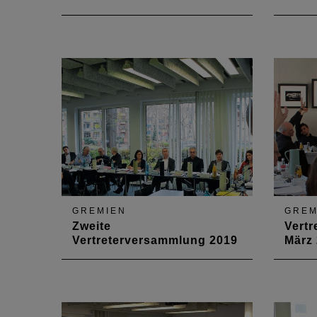
Die Vertreterversammlung am 11.
Die zw
November 2022 auf der
im Jah
Laubenheimer Höhe in Mainz
gehüll
nahm den Haushalt und den
Präsen
Wiederaufbau im Ahrtal in den
Lauben
Blick.
nahm 
Flutka
Blick
GREMIEN
GREM
Zweite
Vert
Vertreterversammlung 2019
März
Die Vertreterversammlung hat auf
Am 29.
ihrer letzten Sitzung 2019 den
Vertre
Haushaltsplan für 2020 sowie
ersten
den Haushaltabschluss für 2018
Kultur