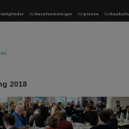
r
mitglieder
für
berufseinsteiger
für
presse
für
baukult
AIL
ng 2018