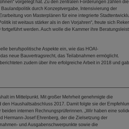
hnen“ vorgelegt hat. Zu den zentralen Forderungen zählen die
, Baulandpolitik durch Konzeptvergabe, Intensivierung der
arbeitung von Masterplänen für eine integrierte Stadtentwickl
tik ist weitaus stärker als in den Vorjahren“, freute sich Reke
19 fortgeführt werden. Auch wolle die Kammer ihre Beratungsleis
lle berufspolitische Aspekte ein, wie das HOAI-
das neue Bauvertragsrecht, das Teilabnahmen ermöglicht.
richteten zudem über ihre erfolgreiche Arbeit in 2018 und ga
alt im Mittelpunkt. Mit großer Mehrheit genehmigte die
 den Haushaltsabschluss 2017. Damit folgte sie der Empfehlun
r beiden internen Rechnungsprüferinnen. „Wir haben eine solid
ed Hermann-Josef Ehrenberg, der die Zielsetzung der
Einnahmen- und Ausgabenschwerpunkte sowie die