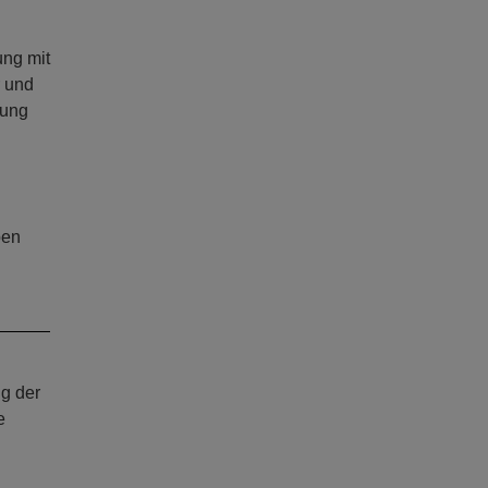
ung mit
r und
tung
ben
g der
e