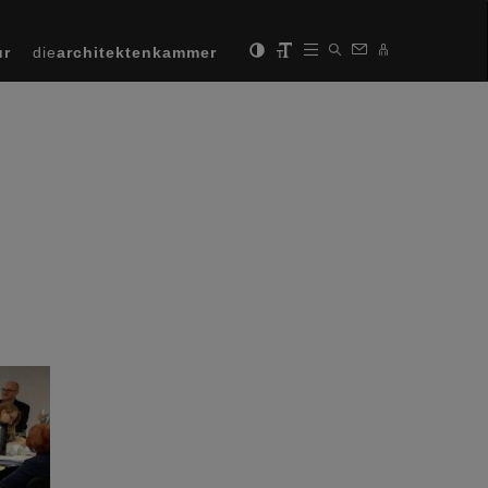
ur
die
architektenkammer