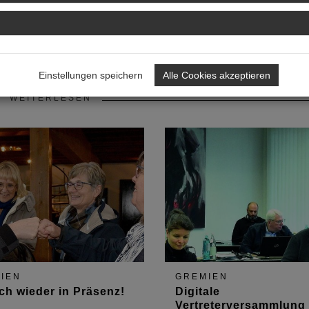
Einstellungen speichern
Alle Cookies akzeptieren
WEITERLESEN
IEN
GREMIEN
ch wieder in Präsenz!
Digitale
Vertreterversammlung