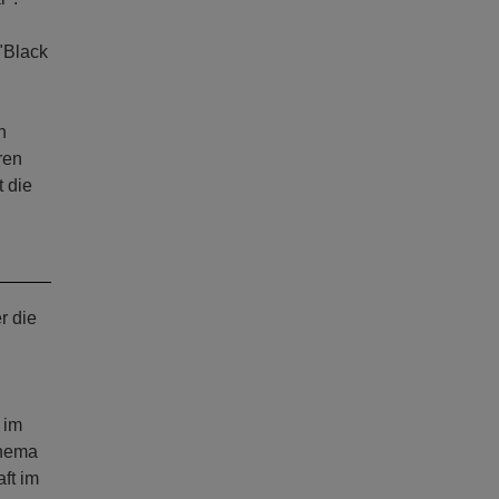
"Black
n
ren
 die
r die
,
 im
Thema
ft im