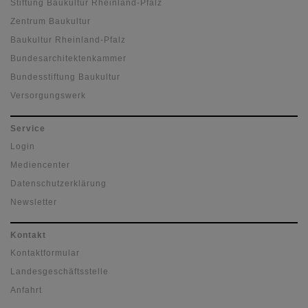
Stiftung Baukultur Rheinland-Pfalz
Zentrum Baukultur
Baukultur Rheinland-Pfalz
Bundesarchitektenkammer
Bundesstiftung Baukultur
Versorgungswerk
Service
Login
Mediencenter
Datenschutzerklärung
Newsletter
Kontakt
Kontaktformular
Landesgeschäftsstelle
Anfahrt