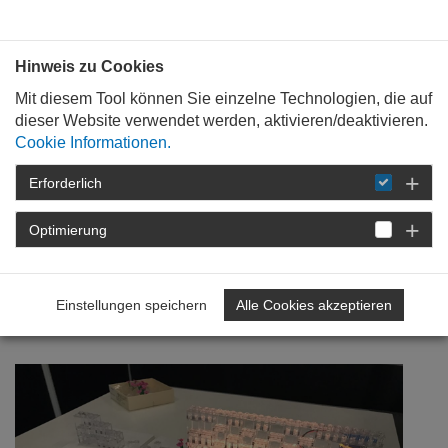
Bauen mit
Plan
:
die
architekten
.org
Hinweis zu Cookies
Mit diesem Tool können Sie einzelne Technologien, die auf
dieser Website verwendet werden, aktivieren/deaktivieren.
Cookie Informationen.
Erforderlich
STARTSEITE
NEWSROOM
DETAIL
Optimierung
04. Oktober 2017
Der "LeerStand" auf der
Einstellungen speichern
Alle Cookies akzeptieren
KREATIVVITTI in Pirmasens