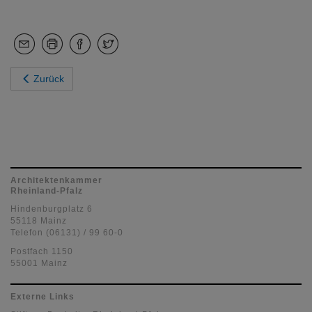
Zurück
Architektenkammer
Rheinland-Pfalz
Hindenburgplatz 6
55118 Mainz
Telefon (06131) / 99 60-0
Postfach 1150
55001 Mainz
Externe Links