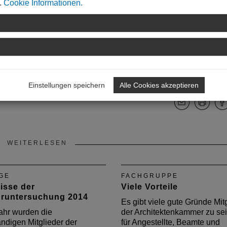
.
Cookie Informationen.
ichen und weiblichen Befragten und der daraus resultierenden
 Zusammenhang nicht zu erklären. Auch auf die Tatsache, dass
 als Männer, konnte die unterschiedliche Höhe der Gehälter ni
Einstellungen speichern
Alle Cookies akzeptieren
WEITERLESEN
GE
FACHGRUPPE
isse der
Viele Vorteile
uruntersuchung 2014
Es gibt viele gute Gründe Mitg
ahr wurden die
der Architektenkammer zu sei
ändigen Mitglieder der
für Angestellte, Beamte und