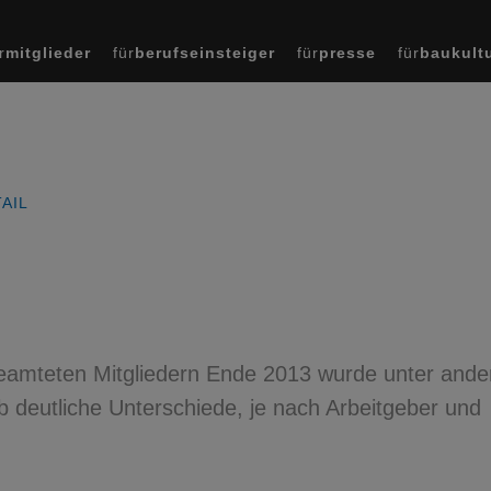
r
mitglieder
für
berufseinsteiger
für
presse
für
baukult
AIL
beamteten Mitgliedern Ende 2013 wurde unter and
b deutliche Unterschiede, je nach Arbeitgeber und