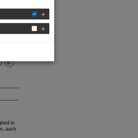
 Frauen
cht
lied in
n, auch