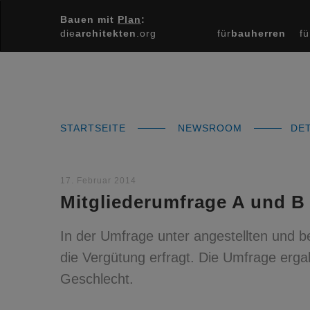
Bauen mit
Plan
:
die
architekten
.org
für
bauherren
fü
STARTSEITE
NEWSROOM
DET
17. Februar 2014
Mitgliederumfrage A und B
In der Umfrage unter angestellten und 
die Vergütung erfragt. Die Umfrage erga
Geschlecht.