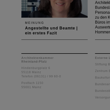
Architek
Bundeslä
Personal
zu den K
Büros im
MEINUNG
Auswert
Angestellte und Beamte |
Hommer
ein erstes Fazit
In der Maiausgabe des
Deutschen Architektenblattes
2015 zieht Vorstandsmitglied
Julia Holzemer-Thabor ein erstes
Architektenkammer
Externe 
Rheinland-Pfalz
Fazit der neuen
Stiftung 
Kammeraktivitäten für angestellte
Hindenburgplatz 6
Zentrum 
und beamtete Mitglieder
55118 Mainz
Telefon (06131) / 99 60-0
Baukultur
Postfach 1150
Bundesar
55001 Mainz
Bundessti
Versorgu