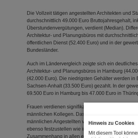
Die Vollzeit tätigen angestellten Architekten und 
durchschnittlich 49.000 Euro Bruttojahresgehalt, in
Überstundenvergütungen, verdient (Median). Differe
Architektur- und Planungsbüros mit durchschnittlic
öffentlichen Dienst (52.400 Euro) und in der gewerb
Bundesländer.
Auch im Ländervergleich zeigte sich ein deutliches
Architektur- und Planungsbüros in Hamburg (44.00
(42.000 Euro). Die niedrigsten Gehälter werden in
Sachsen-Anhalt (33.500 Euro) gezahlt. In der gewerb
69.500 Euro in Hamburg bis 47.000 Euro in Thüring
Frauen verdienen signifikant weniger als Männer: I
männlichen Kollegen. Das durchschnittliche Bruttoj
männlichen Angestellten verdienen im Schnitt 51.
Hinweis zu Cookies
ebenso festzustellen wie in der gewerblichen Wirtsc
Mit diesem Tool könne
Zusammenhang in allen erfassten Bundesländern.