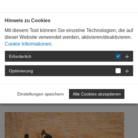
Bauen mit
Plan
:
die
architekten
.org
Hinweis zu Cookies
Mit diesem Tool können Sie einzelne Technologien, die auf
dieser Website verwendet werden, aktivieren/deaktivieren.
Cookie Informationen.
Erforderlich
STARTSEITE
NEWSROOM
DETAIL
Optimierung
21. August 2025
Jugendfotopreis Architektur
Einstellungen speichern
Alle Cookies akzeptieren
2025