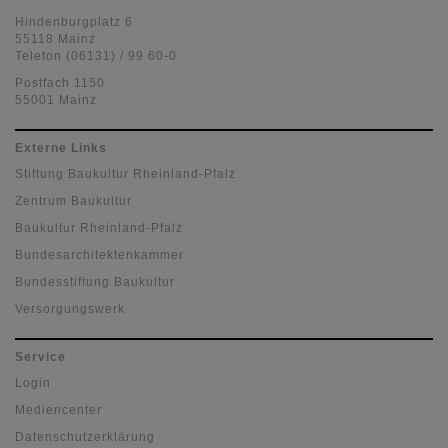
Hindenburgplatz 6
55118 Mainz
Telefon (06131) / 99 60-0
Postfach 1150
55001 Mainz
Externe Links
Stiftung Baukultur Rheinland-Pfalz
Zentrum Baukultur
Baukultur Rheinland-Pfalz
Bundesarchitektenkammer
Bundesstiftung Baukultur
Versorgungswerk
Service
Login
Mediencenter
Datenschutzerklärung