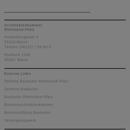
Architektenkammer
Rheinland-Pfalz
Hindenburgplatz 6
55118 Mainz
Telefon (06131) / 99 60-0
Postfach 1150
55001 Mainz
Externe Links
Stiftung Baukultur Rheinland-Pfalz
Zentrum Baukultur
Baukultur Rheinland-Pfalz
Bundesarchitektenkammer
Bundesstiftung Baukultur
Versorgungswerk