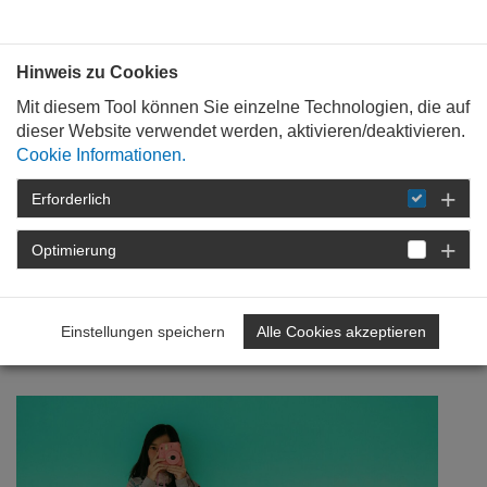
Bauen mit
Plan
:
die
architekten
.org
Hinweis zu Cookies
Mit diesem Tool können Sie einzelne Technologien, die auf
dieser Website verwendet werden, aktivieren/deaktivieren.
Cookie Informationen.
Erforderlich
STARTSEITE
NEWSROOM
DETAIL
Optimierung
02. September 2024
Jugendfotopreis Architektur
Einstellungen speichern
Alle Cookies akzeptieren
2024