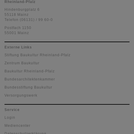
Rheinland-Pfalz
Hindenburgplatz 6
55118 Mainz
Telefon (06131) / 99 60-0
Postfach 1150
55001 Mainz
Externe Links
Stiftung Baukultur Rheinland-Pfalz
Zentrum Baukultur
Baukultur Rheinland-Pfalz
Bundesarchitektenkammer
Bundesstiftung Baukultur
Versorgungswerk
Service
Login
Mediencenter
Datenschutzerklärung