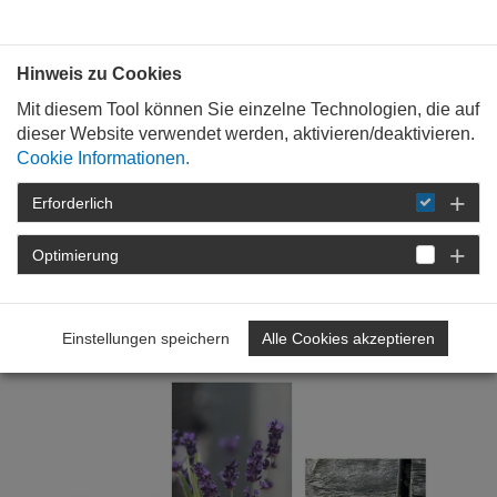
Bauen mit
Plan
:
die
architekten
.org
Hinweis zu Cookies
Mit diesem Tool können Sie einzelne Technologien, die auf
dieser Website verwendet werden, aktivieren/deaktivieren.
Cookie Informationen.
Erforderlich
STARTSEITE
NEWSROOM
DETAIL
Optimierung
15. August 2024
30 Jahre Tag der Architektur
Einstellungen speichern
Alle Cookies akzeptieren