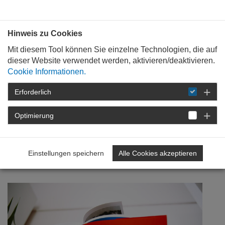
Bauen mit
Plan
:
die
architekten
.org
Hinweis zu Cookies
Mit diesem Tool können Sie einzelne Technologien, die auf
dieser Website verwendet werden, aktivieren/deaktivieren.
Cookie Informationen.
Erforderlich
STARTSEITE
NEWSROOM
DETAIL
Optimierung
11. Juli 2024
Grundlagen der
Einstellungen speichern
Alle Cookies akzeptieren
Bauhausarchitektur