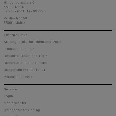
Hindenburgplatz 6
55118 Mainz
Telefon (06131) / 99 60-0
Postfach 1150
55001 Mainz
Externe Links
Stiftung Baukultur Rheinland-Pfalz
Zentrum Baukultur
Baukultur Rheinland-Pfalz
Bundesarchitektenkammer
Bundesstiftung Baukultur
Versorgungswerk
Service
Login
Mediencenter
Datenschutzerklärung