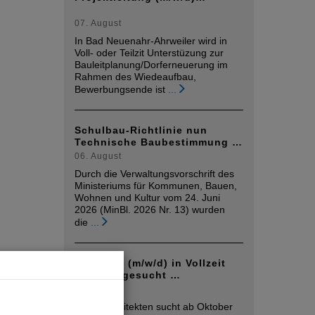
07. August
In Bad Neuenahr-Ahrweiler wird in
Voll- oder Teilzit Unterstüzung zur
Bauleitplanung/Dorferneuerung im
Rahmen des Wiedeaufbau,
Bewerbungsende ist
...
Schulbau-Richtlinie nun
Technische Baubestimmung …
06. August
Durch die Verwaltungsvorschrift des
Ministeriums für Kommunen, Bauen,
Wohnen und Kultur vom 24. Juni
2026 (MinBl. 2026 Nr. 13) wurden
die
...
Architekt (m/w/d) in Vollzeit
Koblenz gesucht …
05. August
Mplus Architekten sucht ab Oktober