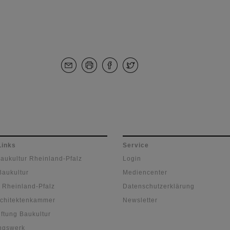
Links
Service
Baukultur Rheinland-Pfalz
Login
Baukultur
Mediencenter
 Rheinland-Pfalz
Datenschutzerklärung
chitektenkammer
Newsletter
ftung Baukultur
ngswerk