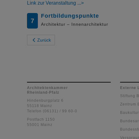
Link zur Veranstaltung
Fortbildungspunkte
7
Architektur – Innenarchitektur
Zurück
Architektenkammer
Externe 
Rheinland-Pfalz
Stiftung 
Hindenburgplatz 6
Zentrum 
55118 Mainz
Telefon (06131) / 99 60-0
Baukultur
Postfach 1150
Bundesar
55001 Mainz
Bundessti
Versorgu