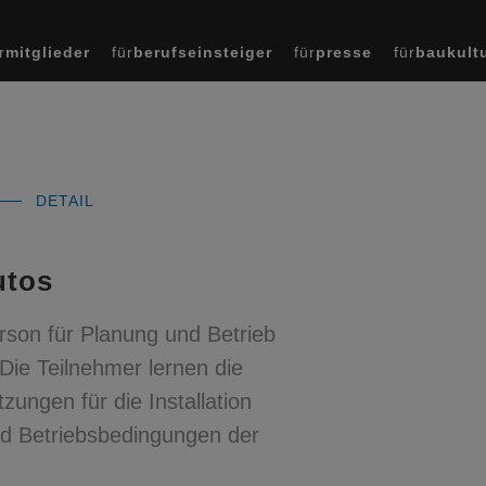
r
mitglieder
für
berufseinsteiger
für
presse
für
baukult
DETAIL
utos
rson für Planung und Betrieb
Die Teilnehmer lernen die
ungen für die Installation
nd Betriebsbedingungen der