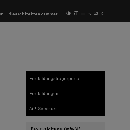
ur
die
architektenkammer
Fortbildungsträgerportal
Fortbildungen
AiP-Seminare
Projektleitung (m/w/d)…