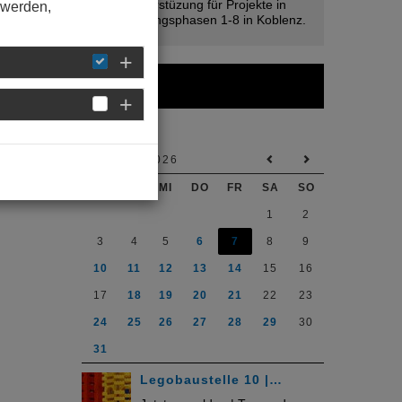
2026 Unterstüzung für Projekte in
 werden,
den Leistungsphasen 1-8 in Koblenz.
Kalender
AUGUST 2026
MO
DI
MI
DO
FR
SA
SO
1
2
3
4
5
6
7
8
9
10
11
12
13
14
15
16
17
18
19
20
21
22
23
24
25
26
27
28
29
30
31
Legobaustelle 10 |…