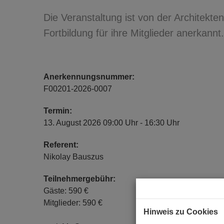
Die Veranstaltung ist von der Architekt
Fortbildung für ihre Mitglieder anerkannt.
Anerkennungsnummer:
F00201-2026-0007
Termin:
13. August 2026 09:00 Uhr - 16:30 Uhr
Referent:
Nikolay Bauszus
Teilnehmergebühr:
Gäste: 590 €
Mitglieder: 590 €
Hinweis zu Cookies