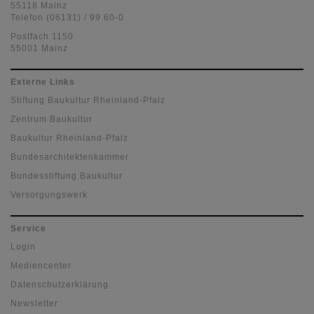
55118 Mainz
Telefon (06131) / 99 60-0
Postfach 1150
55001 Mainz
Externe Links
Stiftung Baukultur Rheinland-Pfalz
Zentrum Baukultur
Baukultur Rheinland-Pfalz
Bundesarchitektenkammer
Bundesstiftung Baukultur
Versorgungswerk
Service
Login
Mediencenter
Datenschutzerklärung
Newsletter