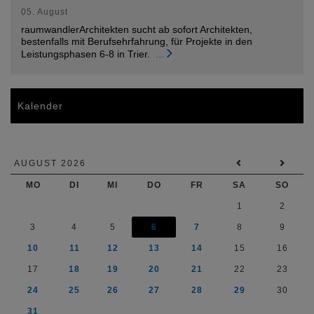
05. August
raumwandlerArchitekten sucht ab sofort Architekten,
bestenfalls mit Berufsehrfahrung, für Projekte in den
Leistungsphasen 6-8 in Trier.
...
Kalender
AUGUST 2026
MO
DI
MI
DO
FR
SA
SO
1
2
3
4
5
6
7
8
9
10
11
12
13
14
15
16
17
18
19
20
21
22
23
24
25
26
27
28
29
30
31