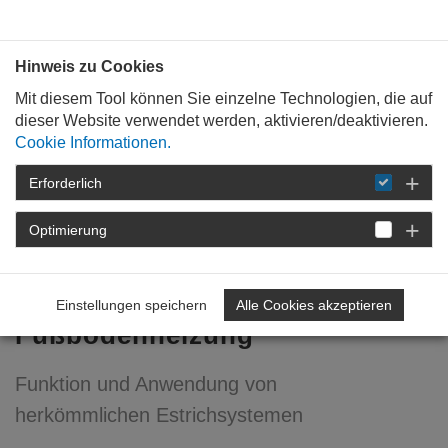
Bauen mit
Plan
:
die
architekten
.org
Hinweis zu Cookies
Mit diesem Tool können Sie einzelne Technologien, die auf
dieser Website verwendet werden, aktivieren/deaktivieren.
Cookie Informationen.
Erforderlich
STARTSEITE
VERANSTALTUNGEN
DETAIL
Optimierung
Dünnschichtige,
ressourcenschonende
Einstellungen speichern
Alle Cookies akzeptieren
Fußbodenheizung
Funktion und Anwendung von
herkömmlichen Estrichsystemen