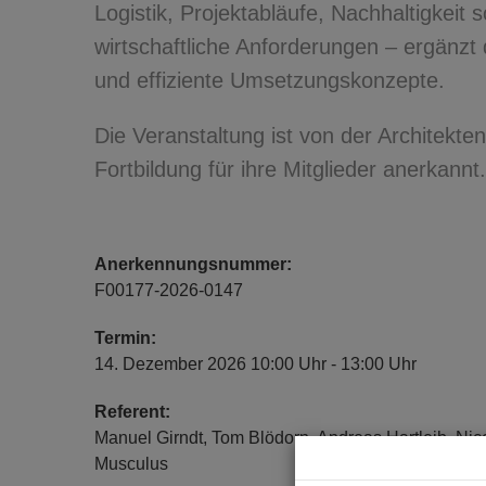
Logistik, Projektabläufe, Nachhaltigkeit
wirtschaftliche Anforderungen – ergänzt 
und effiziente Umsetzungskonzepte.
Die Veranstaltung ist von der Architekt
Fortbildung für ihre Mitglieder anerkannt.
Anerkennungsnummer:
F00177-2026-0147
Termin:
14. Dezember 2026 10:00 Uhr - 13:00 Uhr
Referent:
Manuel Girndt, Tom Blödorn, Andreas Hartleib, Nico
Musculus