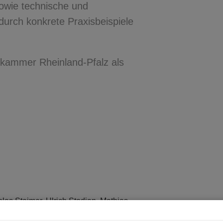
 sowie technische und
durch konkrete Praxisbeispiele
enkammer Rheinland-Pfalz als
las Steimer, Ulrich Stodian, Mathias