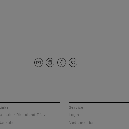
Links
Service
Baukultur Rheinland-Pfalz
Login
Baukultur
Mediencenter