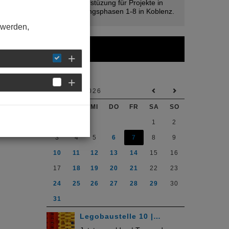
2026 Unterstüzung für Projekte in
den Leistungsphasen 1-8 in Koblenz.
 werden,
Kalender
AUGUST 2026
MO
DI
MI
DO
FR
SA
SO
1
2
3
4
5
6
7
8
9
10
11
12
13
14
15
16
17
18
19
20
21
22
23
24
25
26
27
28
29
30
31
Legobaustelle 10 |…