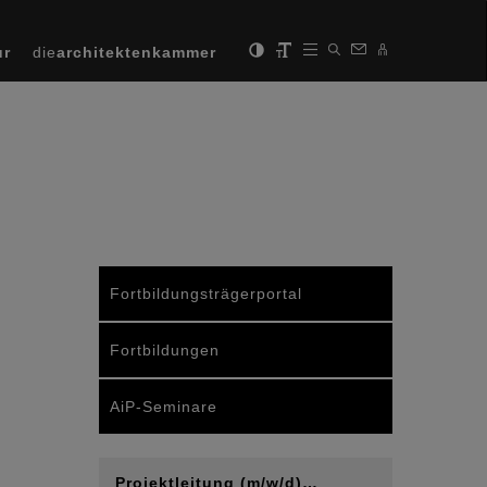
ur
die
architektenkammer
Fortbildungsträgerportal
Fortbildungen
AiP-Seminare
Projektleitung (m/w/d)…