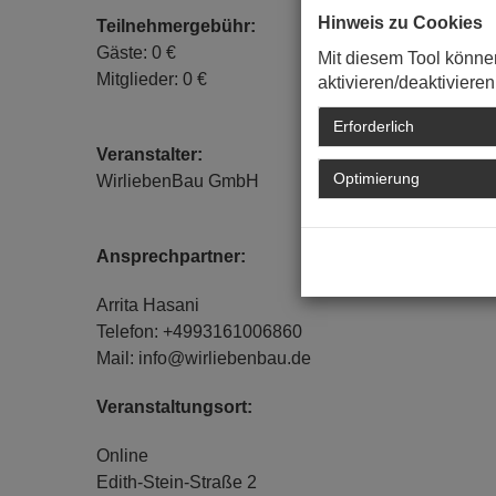
Hinweis zu Cookies
Teilnehmergebühr:
Gäste: 0 €
Mit diesem Tool könne
Mitglieder: 0 €
aktivieren/deaktivieren
Erforderlich
Veranstalter:
Optimierung
WirliebenBau GmbH
Ansprechpartner:
Arrita Hasani
Telefon: +4993161006860
Mail: info@wirliebenbau.de
Veranstaltungsort:
Online
Edith-Stein-Straße 2