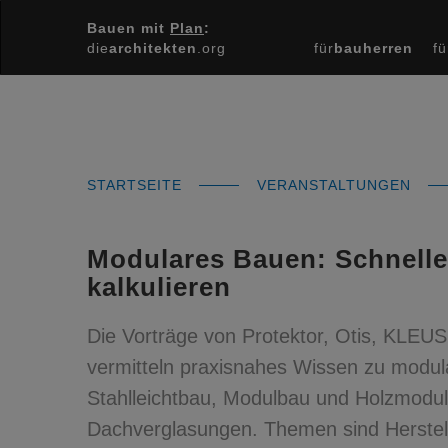
Bauen mit
Plan
:
die
architekten
.org
für
bauherren
fü
STARTSEITE
VERANSTALTUNGEN
Modulares Bauen: Schneller
kalkulieren
Die Vorträge von Protektor, Otis, KLE
vermitteln praxisnahes Wissen zu modu
Stahlleichtbau, Modulbau und Holzmodul
Dachverglasungen. Themen sind Herstel