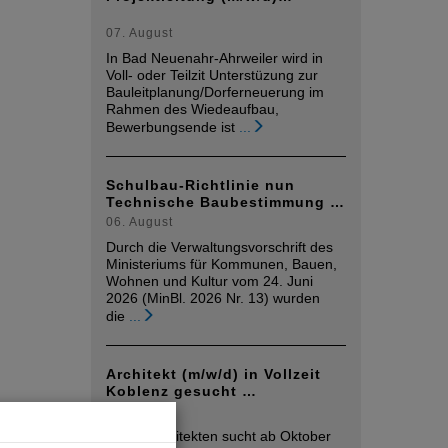
07. August
In Bad Neuenahr-Ahrweiler wird in
Voll- oder Teilzit Unterstüzung zur
Bauleitplanung/Dorferneuerung im
Rahmen des Wiedeaufbau,
Bewerbungsende ist
...
Schulbau-Richtlinie nun
Technische Baubestimmung …
06. August
Durch die Verwaltungsvorschrift des
Ministeriums für Kommunen, Bauen,
Wohnen und Kultur vom 24. Juni
2026 (MinBl. 2026 Nr. 13) wurden
die
...
Architekt (m/w/d) in Vollzeit
Koblenz gesucht …
05. August
Mplus Architekten sucht ab Oktober