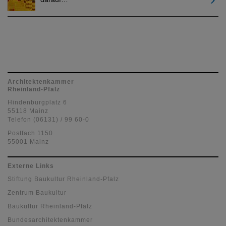
Architektenkammer
Rheinland-Pfalz
Hindenburgplatz 6
55118 Mainz
Telefon (06131) / 99 60-0
Postfach 1150
55001 Mainz
Externe Links
Stiftung Baukultur Rheinland-Pfalz
Zentrum Baukultur
Baukultur Rheinland-Pfalz
Bundesarchitektenkammer