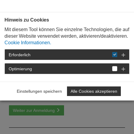
Bauen mit
Plan
:
die
architekten
.org
Hinweis zu Cookies
Mit diesem Tool können Sie einzelne Technologien, die auf
dieser Website verwendet werden, aktivieren/deaktivieren.
Cookie Informationen.
Erforderlich
STARTSEITE
VERANSTALTUNGEN
ANMELDUNG ZUR ÖA-VERANSTALTUNG MIT TN-
BESTÄTIGUNG
Optimierung
Einstellungen speichern
Alle Cookies akzeptieren
Ich bin mit den Bedingungen einverstanden.
Weiter zur Anmeldung