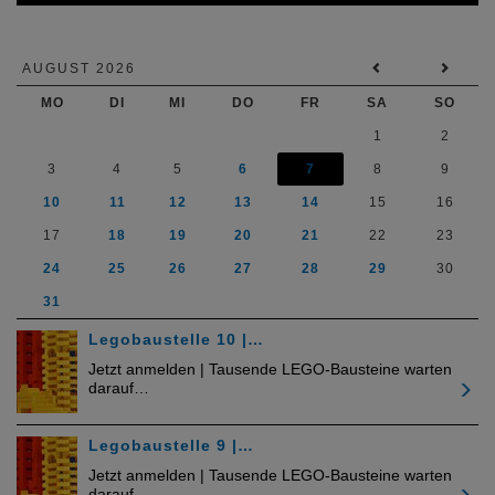
AUGUST 2026
MO
DI
MI
DO
FR
SA
SO
1
2
3
4
5
6
7
8
9
10
11
12
13
14
15
16
17
18
19
20
21
22
23
24
25
26
27
28
29
30
31
Legobaustelle 10 |…
Jetzt anmelden | Tausende LEGO-Bausteine warten
darauf…
Legobaustelle 9 |…
Jetzt anmelden | Tausende LEGO-Bausteine warten
darauf…